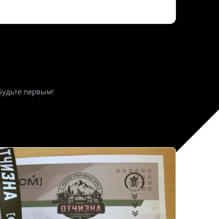
ктронная почта
*
Будьте первым!