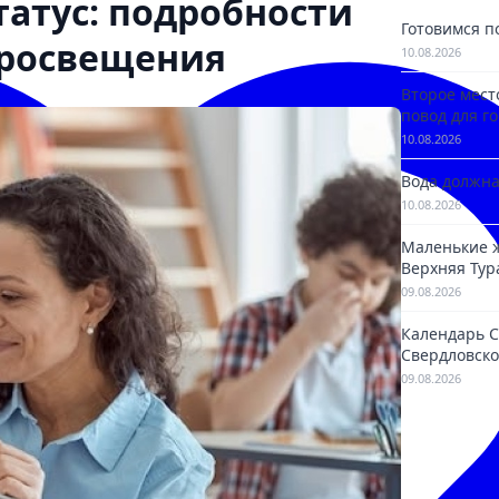
татус: подробности
Готовимся п
росвещения
10.08.2026
Второе мест
повод для го
10.08.2026
Вода должна
10.08.2026
Маленькие ж
Верхняя Тур
09.08.2026
Календарь С
Свердловско
09.08.2026