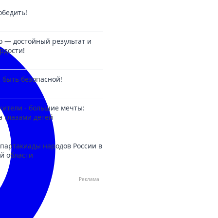
обедить!
о — достойный результат и
рдости!
 быть безопасной!
ители - большие мечты:
а глазами детей
партакиады народов России в
й области
Реклама