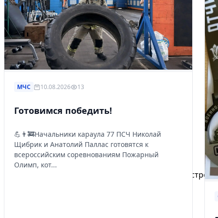
МЧС
10.08.2026
13
Готовимся победить!
💪👨‍🚒Начальники караула 77 ПСЧ Николай
Щибрик и Анатолий Паллас готовятся к
Избранное
всероссийским соревнованиям Пожарный
Олимп, кот...
Сохраняйте интересные объявления, чтобы быстро ве
Перейти в избранное