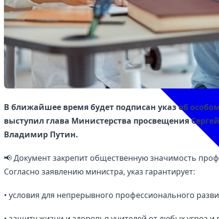
В ближайшее время будет подписан указ об особом
выступил глава Министерства просвещения Сергей
Владимир Путин.
📢 Документ закрепит общественную значимость профе
Согласно заявлению министра, указ гарантирует:
• условия для непрерывного профессионального разви
• защиту жизни и здоровья учителей от любых угроз и 