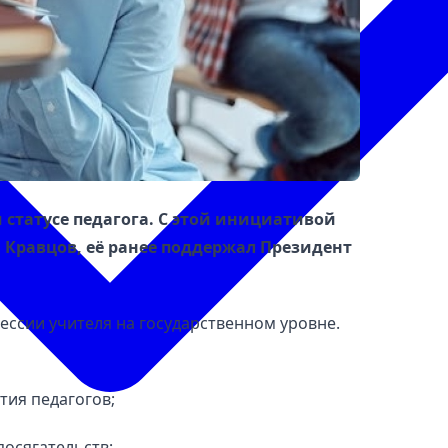
 статусе педагога. С этой инициативой
 Кравцов, её ранее поддержал Президент
ссии учителя на государственном уровне.
тия педагогов;
посягательств;