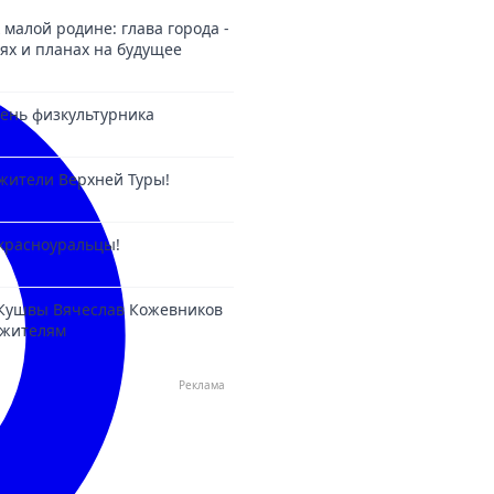
 малой родине: глава города -
ях и планах на будущее
 День физкультурника
жители Верхней Туры!
красноуральцы!
 Кушвы Вячеслав Кожевников
 жителям
Реклама