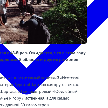
ая в 43-й раз. Ожидается, что в этом году
ердловской области и других регионов
отяженности: самый короткий «Исетский
катеринбурга. «Шарташская кругосветка»
а Шарташ. 33-километровый «Юбилейный
чье и гору Лиственная, а для самых
т» длиной 50 километров.