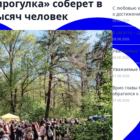
рогулка» соберет в
С любовью к
ысяч человек
о достижени
08.08.2026
8 августа –
08.08.2026
Уважаемые 
08.08.2026
Уважаемые 
07.08.2026
Врио главы
обратился к
07.08.2026