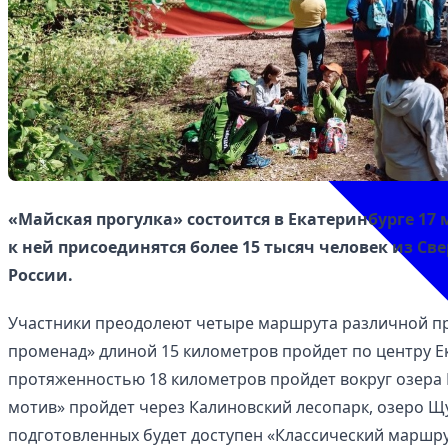
«Майская прогулка» состоится в Екатеринбурге 17 м
к ней присоединятся более 15 тысяч человек из Св
России.
Участники преодолеют четыре маршрута различной пр
променад» длиной 15 километров пройдет по центру Е
протяженностью 18 километров пройдет вокруг озер
мотив» пройдет через Калиновский лесопарк, озеро Щу
подготовленных будет доступен «Классический маршру