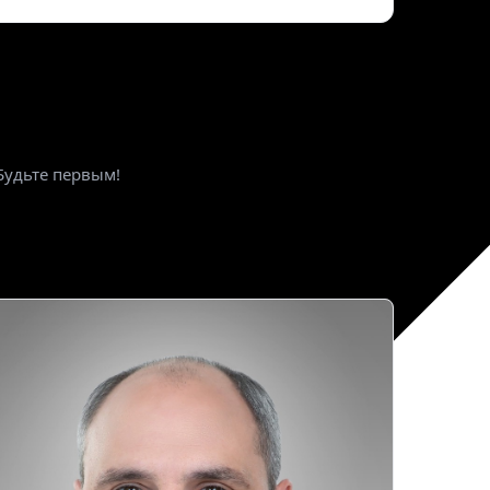
ктронная почта
*
Будьте первым!