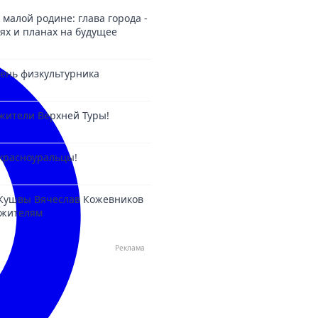
 малой родине: глава города -
ях и планах на будущее
 День физкультурника
жители Верхней Туры!
красноуральцы!
 Кушвы Вячеслав Кожевников
 жителям
Реклама