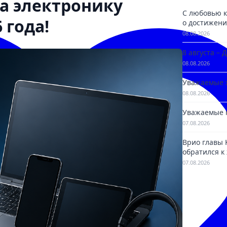
на электронику
С любовью к
 года!
о достижени
08.08.2026
8 августа –
08.08.2026
Уважаемые 
08.08.2026
Уважаемые 
07.08.2026
Врио главы
обратился к
07.08.2026