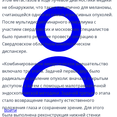
этом метастазов в ходе лучевой диагностики медики
не обнаружили, что также нетипично для меланомы,
считающейся одной из самых агрессивных опухолей.
После мультидисциплинарного консилиума с
участием свердловских и московских специалистов
было принято решение провести операцию в
Свердловском областном онкологическом
диспансере.
«Комбинированное хирургическое вмешательство
включало три этапа. Задачей первых двух было
радикальное удаление опухоли: вначале открытым
доступом, а затем с помощью малотравматичной
эндоскопической методики. Задачей третьего этапа
стало возвращение пациенту естественного
положения глаза и сохранение зрение. Для этого
Войти
была выполнена реконструкция нижней стенки