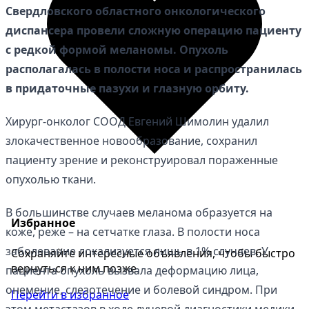
Свердловского областного онкологического
диспансера провели сложную операцию пациенту
с редкой формой меланомы. Опухоль
располагалась в полости носа и распространилась
в придаточные пазухи и глазную орбиту.
Хирург-онколог СООД Евгений Шимолин удалил
злокачественное новообразование, сохранил
пациенту зрение и реконструировал пораженные
опухолью ткани.
В большинстве случаев меланома образуется на
Избранное
коже, реже – на сетчатке глаза. В полости носа
заболевание локализуется лишь в 1% случаев. У
Сохраняйте интересные объявления, чтобы быстро
вернуться к ним позже.
пациента опухоль вызвала деформацию лица,
онемение, слезотечение и болевой синдром. При
Перейти в избранное