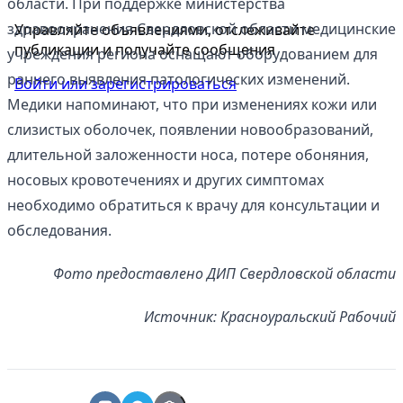
области. При поддержке министерства
здравоохранения Свердловской области медицинские
Управляйте объявлениями, отслеживайте
публикации и получайте сообщения
учреждения региона оснащают оборудованием для
раннего выявления патологических изменений.
Войти или зарегистрироваться
Медики напоминают, что при изменениях кожи или
слизистых оболочек, появлении новообразований,
длительной заложенности носа, потере обоняния,
носовых кровотечениях и других симптомах
необходимо обратиться к врачу для консультации и
обследования.
Фото предоставлено ДИП Свердловской области
Источник: Красноуральский Рабочий