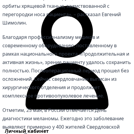
орбиты хрящевой тканью, заимствованной с
перегородки носа пациента», – рассказал Евгений
Шимолин.
Благодаря профессионализму медиков и
современному оборудованию, поставленному в
рамках национального проекта «Продолжительная и
активная жизнь», зрение пациенту удалось сохранить
полностью. Послеоперационный период прошел без
осложнений. Сейчас свердловчанин выписан из
хирургического отделения и продолжает
комплексное противоопухолевое лечение.
Отметим, 25 мая, в России отмечается День
диагностики меланомы. Ежегодно это заболевание
выявляют примерно у 400 жителей Свердловской
Личный кабинет