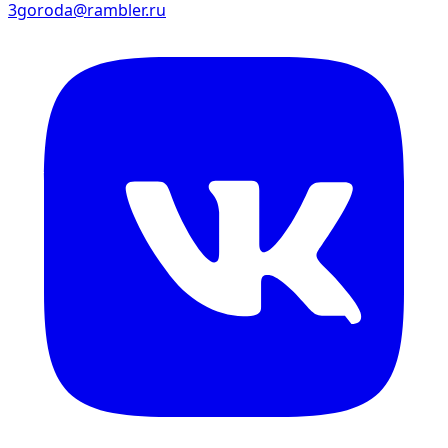
3goroda@rambler.ru