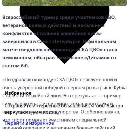
Всероссийский турнир среди участников СВО,
ветеранов боевых действий и локальных
конфликтов «Стальная хоккейная лига»
завершился в Санкт-Петербурге. В финальном
матче свердловская команда «СКА ЦВО» стала
чемпионом, обыграв тюменское «Динамо» со
счетом 6:0.
«Поздравляю команду «СКА ЦВО» с заслуженной и
очень уверенной победой в первом розыгрыше Кубка
Избранное
Стальной хоккейной лиги. Этот результат — пример
силы характера, дисциплины, командного духа и
Сохраняйте интересные объявления, чтобы быстро
настоящего уральского упорства. Особенно важно,
вернуться к ним позже.
что спорт помогает участникам специальной
Перейти в избранное
военной операции и ветеранам боевых действий