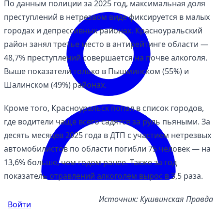
По данным полиции за 2025 год, максимальная доля
преступлений в нетрезвом виде фиксируется в малых
городах и депрессивных районах. Красноуральский
район занял третье место в антирейтинге области —
48,7% преступлений совершается на почве алкоголя.
Выше показатели только в Пышминском (55%) и
Шалинском (49%) районах.
Кроме того, Красноуральск попал в список городов,
где водители чаще всего садятся за руль пьяными. За
десять месяцев 2025 года в ДТП с участием нетрезвых
автомобилистов по области погибли 75 человек — на
13,6% больше, чем годом ранее. Также за год
показатель отравлений алкоголем вырос в 3,5 раза.
Источник: Кушвинская Правда
Войти