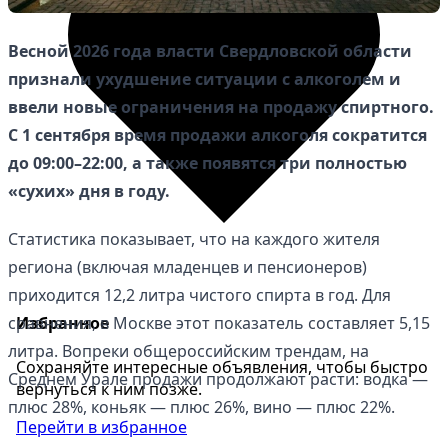
Весной 2026 года власти Свердловской области
признали ухудшение ситуации с алкоголем и
ввели новые ограничения на продажу спиртного.
С 1 сентября время продажи алкоголя сократится
до 09:00–22:00, а также появятся три полностью
«сухих» дня в году.
Статистика показывает, что на каждого жителя
региона (включая младенцев и пенсионеров)
приходится 12,2 литра чистого спирта в год. Для
сравнения, в Москве этот показатель составляет 5,15
Избранное
литра. Вопреки общероссийским трендам, на
Сохраняйте интересные объявления, чтобы быстро
Среднем Урале продажи продолжают расти: водка —
вернуться к ним позже.
плюс 28%, коньяк — плюс 26%, вино — плюс 22%.
Перейти в избранное