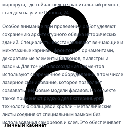
маршрута, где сейчас ведется капитальный ремонт,
стал дом на улице Попова, 24.
Особое внимание при проведении работ уделяют
сохранению архитектурного облика исторических
зданий. Специалисты восстанавливают венчающие и
межэтажные карнизы, фронтоны с орнаментами,
декоративные элементы балконов, пилястры и
вазоны. Для точного воссоздания элементов
используют современное оборудование, в том числе
лазерное сканирование, которое позволяет
создавать цифровые модели фасадов. На объекте
также применяют редкую для Екатеринбурга
технологию фальцевой кровли – металлические
листы соединяют специальным замком без
использования саморезов и клея. Это обеспечивает
Личный кабинет