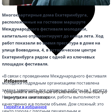
Многоквартирные дома Екатеринбурга,
расположенные на гостевом маршруте
Международного фестиваля молодежи,
капитально отремонтируют до конца лета. Ход
работ показали во время пресс-тура в доме на
улице Воеводина, 4, в историческом центре
Екатеринбурга рядом с одной из ключевых
площадок фестиваля.
«В связи с проведением Международного фестиваля
Избранное
молодежи подрядным организациям поставлена
задача завершить все наружные работы до 1 августа.
Сохраняйте интересные объявления, чтобы быстро
Несмотря на сжатые сроки, работы выполняются
вернуться к ним позже.
качественно и в полном объеме. Дом сложный: это
Перейти в избранное
центр города с плотным пешеходным и