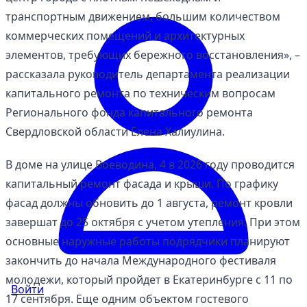
транспортным движением, большим количеством
коммерческих помещений и архитектурных
элементов, требующих бережного восстановления», –
рассказала руководитель департамента реализации
капитального ремонта по техническим вопросам
Регионального фонда капитального ремонта
Свердловской области Елена Халиулина.
В доме на улице Воеводина, 4 в 2026 году проводится
капитальный ремонт фасада и крыши. По графику
фасад должны обновить до 1 августа, ремонт кровли
завершат до 25 октября с учетом утепления. При этом
основные наружные работы подрядчики планируют
закончить до начала Международного фестиваля
молодежи, который пройдет в Екатеринбурге с 11 по
Войти
17 сентября. Еще одним объектом гостевого