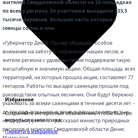
жителей Свердловской области на 26 площадках
по всему региону. Ее участники высадили 233,5
тысячи деревьев, большая часть которых –
сеянцы сосны и ели.
«Губернатор Денис Паслер обращает особое
внимание на заботу о сохранении наших лесов, и
жители региона с удовольствием поддержали такую
масштабную и значимую акцию. Общая площадь всех
территорий, на которых прошла акция, составляет 77
гектаров. Работы по высадке саженцев прошли под
руководством опытных лесничих. Они будут бережно
Избранное
ухаживать за всеми саженцами в течение десяти лет –
до тех пор, пока новые лесные площади полностью
Сохраняйте интересные объявления, чтобы быстро
вернуться к ним позже.
не сформируются», – рассказал министр природных
ресурсов и экологии Свердловской области Денис
Перейти в избранное
Мамонтов.