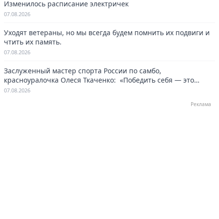
Изменилось расписание электричек
07.08.2026
Уходят ветераны, но мы всегда будем помнить их подвиги и
чтить их память.
07.08.2026
Заслуженный мастер спорта России по самбо,
красноуралочка Олеся Ткаченко: «Победить себя — это
навсегда»
07.08.2026
Реклама