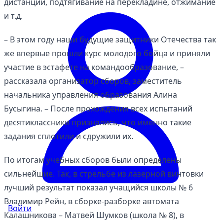
дистанции, подтягивание на перекладине, отжимание
и т.д.
– В этом году наши будущие защитники Отечества так
же впервые прошли курс молодого бойца и приняли
участие в эстафете на командообразование, –
рассказала организатор сборов, заместитель
начальника управления образования Алина
Бусыгина. – После прохождения всех испытаний
десятиклассники признались, что именно такие
задания сплотили и сдружили их.
По итогам учебных сборов были определены
сильнейшие. Так, в стрельбе из лазерной винтовки
лучший результат показал учащийся школы № 6
Владимир Рейн, в сборке-разборке автомата
Войти
Калашникова – Матвей Шумков (школа № 8), в