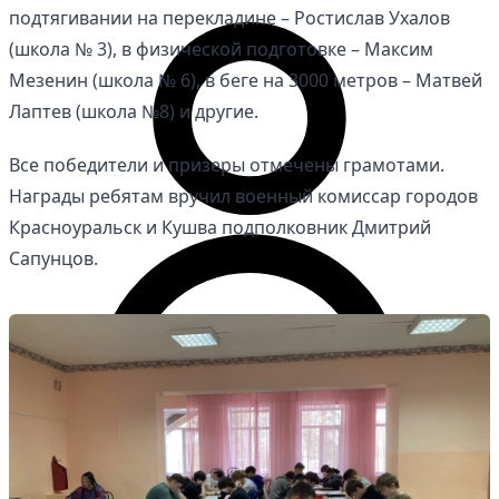
подтягивании на перекладине – Ростислав Ухалов
(школа № 3), в физической подготовке – Максим
Мезенин (школа № 6), в беге на 3000 метров – Матвей
Лаптев (школа №8) и другие.
Все победители и призеры отмечены грамотами.
Награды ребятам вручил военный комиссар городов
Красноуральск и Кушва подполковник Дмитрий
Сапунцов.
Личный кабинет