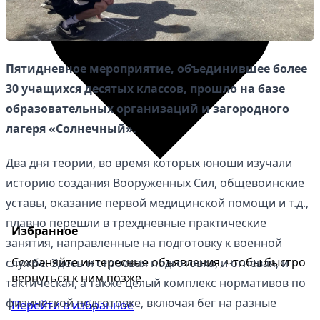
Пятидневное мероприятие, объединившее более
30 учащихся десятых классов, прошло на базе
образовательных организаций и загородного
лагеря «Солнечный».
Два дня теории, во время которых юноши изучали
историю создания Вооруженных Сил, общевоинские
уставы, оказание первой медицинской помощи и т.д.,
плавно перешли в трехдневные практические
Избранное
занятия, направленные на подготовку к военной
Сохраняйте интересные объявления, чтобы быстро
службе. Здесь и строевая подготовка, и огневая, и
вернуться к ним позже.
тактическая, а также целый комплекс нормативов по
физической подготовке, включая бег на разные
Перейти в избранное