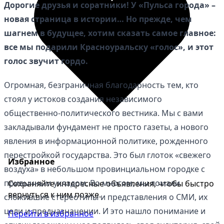
Дорогие друзья и соратники! У «Пульса города» –
новая страница в истории… Но прежде, чем
шагнем в будущее, хотим сказать самое главное:
все мы подарили Красноуральску «голос», и этот
голос звучит гордо.
Огромная, безграничная благодарность тем, кто
стоял у истоков создания независимого
общественно-политического вестника. Мы с вами
закладывали фундамент не просто газеты, а нового
явления в информационной политике, рожденного
перестройкой государства. Это был глоток «свежего
Избранное
воздуха» в небольшом провинциальном городке с
привычным укладом. Во многом, мы ломали
Сохраняйте интересные объявления, чтобы быстро
вернуться к ним позже.
сложившие стереотипы и представления о СМИ, их
цели и предназначении. И это нашло понимание и
Перейти в избранное