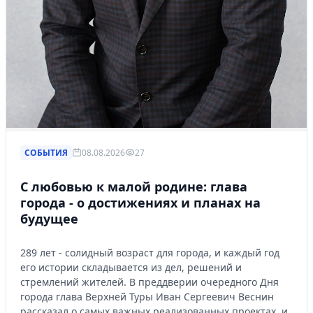
СОБЫТИЯ
08.08.2026
27
С любовью к малой родине: глава
города - о достижениях и планах на
будущее
289 лет - солидный возраст для города, и каждый год
его истории складывается из дел, решений и
стремлений жителей. В преддверии очередного Дня
города глава Верхней Туры Иван Сергеевич Веснин
рассказал о самых важных реализованных проектах, и