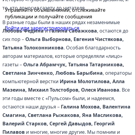
те, кто доносил газету до читателя.
Управляйте объявлениями, отслеживайте
публикации и получайте сообщения
В разные годы были в наших рядах незаменимые
Войти или зарегистрироваться
Любовь Федина
и
Галина Сабажкова
, остаются до
сих пор –
Ольга Выборнова, Евгения Чистякова,
Татьяна Толоконникова
. Особая благодарность
авторам материалов, которые определяли «лицо»
газеты –
Ольга Абрамчук, Татьяна Татарникова,
Светлана Зинченко, Любовь Барыбина
, операторы
компьютерной верстки
Ирина Молотилова, Алла
Мазеина, Михаил Толстобров, Олеся Иванова
. Все
эти годы вместе с «Пульсом» были, и надеемся,
остаются наши друзья –
Галина Мохова, Валентина
Смагина, Светлана Рыжакова, Яна Масликова,
Валерий Старков, Сергей Давыдов, Георгий
Пилавов
и многие, многие другие. Мы помним и