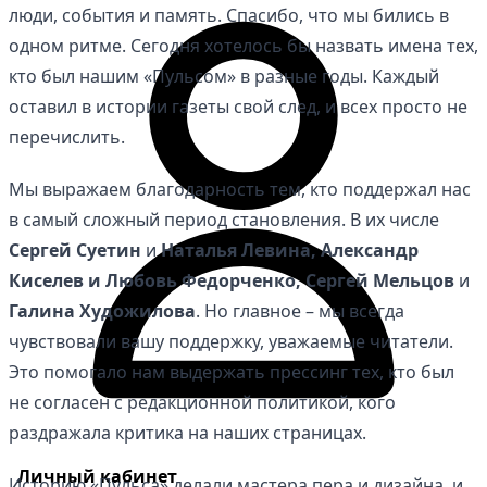
люди, события и память. Спасибо, что мы бились в
одном ритме. Сегодня хотелось бы назвать имена тех,
кто был нашим «Пульсом» в разные годы. Каждый
оставил в истории газеты свой след, и всех просто не
перечислить.
Мы выражаем благодарность тем, кто поддержал нас
в самый сложный период становления. В их числе
Сергей Суетин
и
Наталья Левина, Александр
Киселев и Любовь Федорченко, Сергей Мельцов
и
Галина Художилова
. Но главное – мы всегда
чувствовали вашу поддержку, уважаемые читатели.
Это помогало нам выдержать прессинг тех, кто был
не согласен с редакционной политикой, кого
раздражала критика на наших страницах.
Личный кабинет
Историю «Пульса» делали мастера пера и дизайна, и