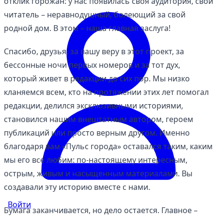
отклик горожан: у нас появилась своя аудитория, свой
читатель – неравнодушный, болеющий за свой
родной дом. В этом – наша главная заслуга!
Спасибо, друзья, за вашу веру в этот проект, за
бессонные ночи первых номеров и за тот дух,
который живет в редакции до сих пор. Мы низко
кланяемся всем, кто на протяжении этих лет помогал
редакции, делился эксклюзивными историями,
становился нашим внештатным автором, героем
публикаций или просто верным другом. Именно
благодаря вам «Пульс города» оставался таким, каким
мы его все любим: по-настоящему интересным,
острым, живым и насыщенным материалами. Вы
создавали эту историю вместе с нами.
Войти
Бумага заканчивается, но дело остается. Главное –