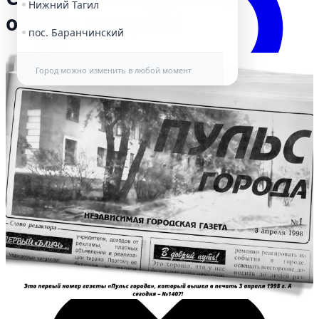
Нижний Тагил
общую историю!
пос. Баранчинский
Город можно изменить в любой момент
Избранное