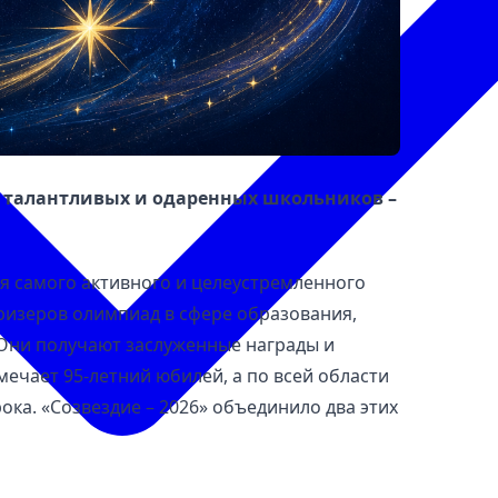
и талантливых и одаренных школьников –
 самого активного и целеустремленного
ризеров олимпиад в сфере образования,
 Они получают заслуженные награды и
мечает 95-летний юбилей, а по всей области
ка. «Созвездие – 2026» объединило два этих