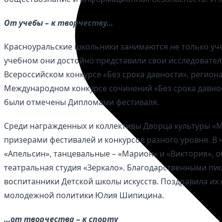
От учебы – к творчеству…
Красноуральские школьники занимаются не только учеб
учебном они достойно представили свои исследовател
Всероссийском конкурсе «Без срока давности», региона
Международном конкурсе сочинений «Без срока давнос
были отмечены Дипломами фестиваля.
Среди награжденных и коллективы Дворца культуры «М
призерами фестивалей и конкурсов разного уровня. В 
«Апельсин», танцевальные – «Марион» и «Виктория», 
театральная студия «Зеркало». Благодарственными п
воспитанники Детской школы искусств. Поздравила их
молодежной политики Юлия Шипицина.
…от творчества – к спорту