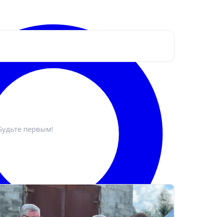
ктронная почта
*
Будьте первым!