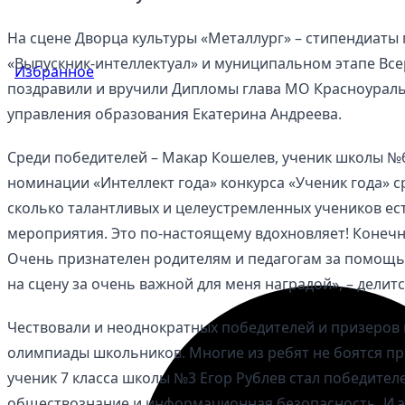
На сцене Дворца культуры «Металлург» – стипендиаты 
«Выпускник-интеллектуал» и муниципальном этапе Всер
Избранное
поздравили и вручили Дипломы глава МО Красноурал
управления образования Екатерина Андреева.
Среди победителей – Макар Кошелев, ученик школы №6 
номинации «Интеллект года» конкурса «Ученик года» с
сколько талантливых и целеустремленных учеников ес
мероприятия. Это по-настоящему вдохновляет! Конечно
Очень признателен родителям и педагогам за помощь 
на сцену за очень важной для меня наградой», – дели
Чествовали и неоднократных победителей и призеров
олимпиады школьников. Многие из ребят не боятся про
ученик 7 класса школы №3 Егор Рублев стал победителе
обществознание и информационная безопасность. И э