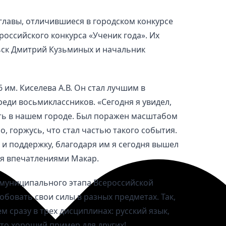
главы, отличившиеся в городском конкурсе
оссийского конкурса «Ученик года». Их
ьск Дмитрий Кузьминых и начальник
им. Киселева А.В. Он стал лучшим в
реди восьмиклассников. «Сегодня я увидел,
ть в нашем городе. Был поражен масштабом
, горжусь, что стал частью такого события.
и поддержку, благодаря им я сегодня вышел
тся впечатлениями Макар.
 муниципального этапа Всероссийской
бовать свои силы в разных предметах. Так,
м сразу в трех дисциплинах: русский язык,
то хороший пример для других!