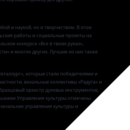
ой и наукой, но и творчеством. В этом
ьские работы и социальные проекты на
льном конкурсе «Все в твоих руках»,
ти» и многих других. Лучшие из них также
еталлург», которые стали победителями и
частности, вокальные коллективы «Радуга» и
образцовый оркестр духовых инструментов,
исьмами Управления культуры отмечены
 начальник управления культуры и