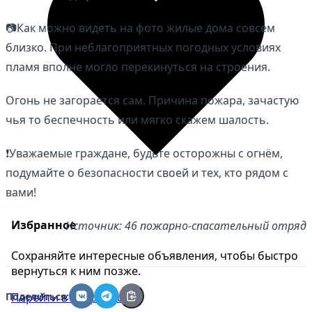
📷Как можно видеть на фото жилые дома совсем
близко. При неблагоприятных погодных условиях
пламя вполне могло перекинуться на строения.
Огонь не загорается сам. Причина пожара, зачастую
чья то беспечность или мягко скажем шалость.
❗️Уважаемые граждане, будьте осторожны с огнём,
подумайте о безопасности своей и тех, кто рядом с
вами!
Избранное
Источник: 46 пожарно-спасательный отряд
Сохраняйте интересные объявления, чтобы быстро
вернуться к ним позже.
Перейти в избранное
Поделиться: