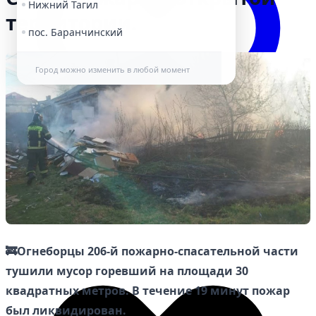
Нижний Тагил
территории.
пос. Баранчинский
Город можно изменить в любой момент
Избранное
🚒Огнеборцы 206-й пожарно-спасательной части
тушили мусор горевший на площади 30
квадратных метров. В течение 19 минут пожар
был ликвидирован.