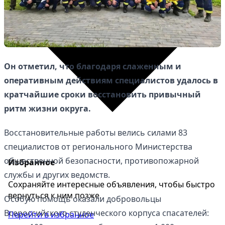
Он отметил, что благодаря слаженным и
оперативным действиям специалистов удалось в
кратчайшие сроки восстановить привычный
ритм жизни округа.
Восстановительные работы велись силами 83
специалистов от регионального Министерства
общественной безопасности, противопожарной
Избранное
службы и других ведомств.
Сохраняйте интересные объявления, чтобы быстро
вернуться к ним позже.
Особую помощь оказали добровольцы
Всероссийского студенческого корпуса спасателей:
Перейти в избранное