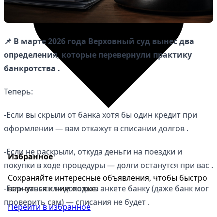
📌 В марте 2026 года Верховный суд вынес два
определения, которые перевернули практику
банкротства .
Теперь:
-Если вы скрыли от банка хотя бы один кредит при
оформлении — вам откажут в списании долгов .
-Если не раскрыли, откуда деньги на поездки и
Избранное
покупки в ходе процедуры — долги останутся при вас .
Сохраняйте интересные объявления, чтобы быстро
вернуться к ним позже.
-Если завысили доходы в анкете банку (даже банк мог
проверить сам) — списания не будет .
Перейти в избранное