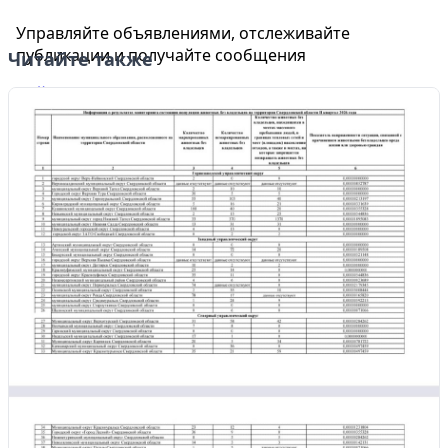
Управляйте объявлениями, отслеживайте
публикации и получайте сообщения
Читайте также
Войти или зарегистрироваться