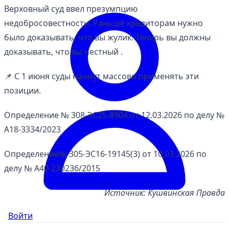
Верховный суд ввел презумпцию
недобросовестности. Раньше кредиторам нужно
было доказывать, что вы жулик. Теперь вы должны
доказывать, что вы честный .
📌 С 1 июня суды начнут массово применять эти
позиции.
Определение № 308-ЭС25-8904 от 12.03.2026 по делу №
А18-3334/2023
Определение№ 305-ЭС16-19145(3) от 10.03.2026 по
делу № А40-230236/2015
Источник: Кушвинская Правда
Войти