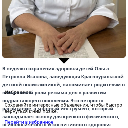
В неделю сохранения здоровья детей Ольга
Петровна Исакова, заведующая Красноуральской
детской поликлиникой, напоминает родителям о
Избранное
неоценимой роли режима дня в развитии
подрастающего поколения. Это не просто
Сохраняйте интересные объявления, чтобы быстро
расписание, а мощный инструмент, который
вернуться к ним позже.
закладывает основу для крепкого физического,
Перейти в избранное
психологического и когнитивного здоровья