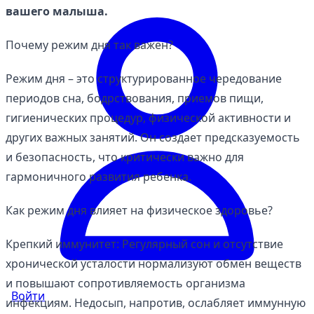
вашего малыша.
Почему режим дня так важен?
Режим дня – это структурированное чередование
периодов сна, бодрствования, приемов пищи,
гигиенических процедур, физической активности и
других важных занятий. Он создает предсказуемость
и безопасность, что критически важно для
гармоничного развития ребенка.
Как режим дня влияет на физическое здоровье?
Крепкий иммунитет: Регулярный сон и отсутствие
хронической усталости нормализуют обмен веществ
и повышают сопротивляемость организма
Войти
инфекциям. Недосып, напротив, ослабляет иммунную