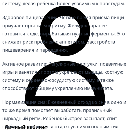
систему, делая ребенка более уязвимым к простудам.
Здоровое пищеварение: Четкое время приема пищи
приучает организм к ритму. Желудок заранее
готовится к еде, вырабатывая нужные ферменты. Это
снижает риск проблем с аппетитом, расстройств
пищеварения и переедания.
Активное развитие: Регулярные прогулки, подвижные
игры и занятия спортом укрепляют мышцы, костную
систему и сердечно-сосудистую систему, а также
способствуют общему укреплению иммунитета.
Нормализация сна: Ежедневный отход ко сну в одно и
то же время помогает выработать правильный
циркадный ритм. Ребенок быстрее засыпает, спит
глубже и просыпается отдохнувшим и полным сил.
Личный кабинет