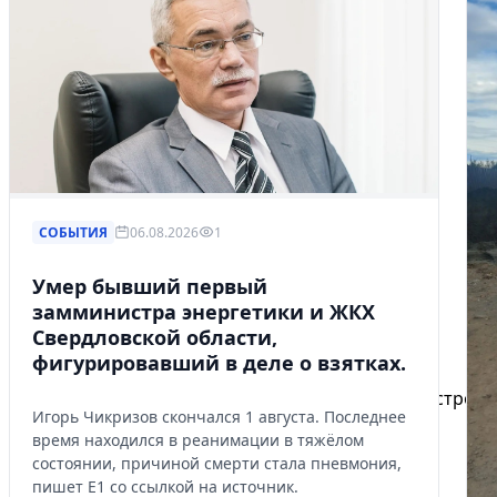
СОБЫТИЯ
06.08.2026
1
Умер бывший первый
замминистра энергетики и ЖКХ
Свердловской области,
Избранное
фигурировавший в деле о взятках.
Сохраняйте интересные объявления, чтобы быстро ве
Игорь Чикризов скончался 1 августа. Последнее
Перейти в избранное
время находился в реанимации в тяжёлом
состоянии, причиной смерти стала пневмония,
пишет Е1 со ссылкой на источник.