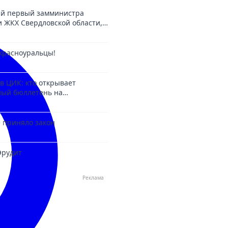
й первый замминистра
и ЖКХ Свердловской области,
ший в деле о взятках.
красноуральцы!
в ЦИК: кто открывает
ный бюллетень на
6?
 приняло закон
Эрудит
Реклама