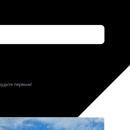
ктронная почта
*
Будьте первым!