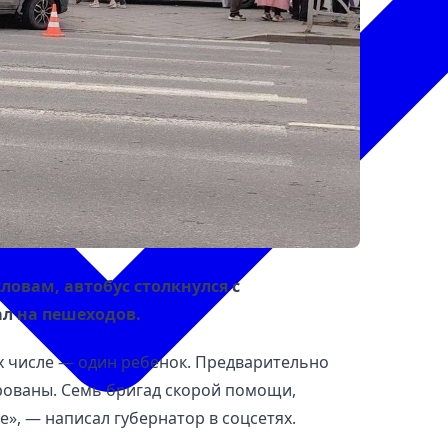
ловам, автобус столкнулся с
ал на пешеходов.
их числе — один ребенок. Предварительно
ированы. Семь бригад скорой помощи,
, — написал губернатор в соцсетях.