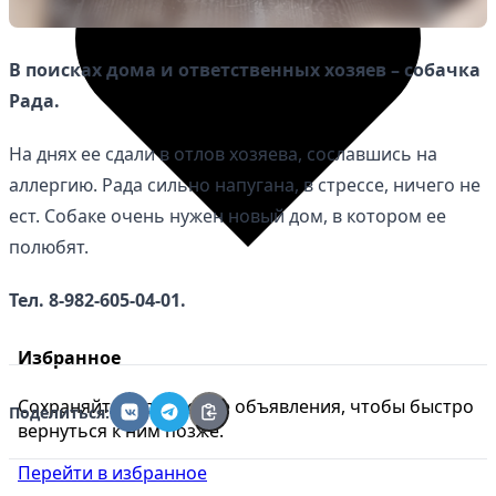
В поисках дома и ответственных хозяев – собачка
Рада.
На днях ее сдали в отлов хозяева, сославшись на
аллергию. Рада сильно напугана, в стрессе, ничего не
ест. Собаке очень нужен новый дом, в котором ее
полюбят.
Тел. 8-982-605-04-01.
Избранное
Сохраняйте интересные объявления, чтобы быстро
Поделиться:
вернуться к ним позже.
Перейти в избранное