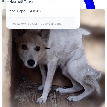
Нижний Тагил
пос. Баранчинский
Город можно изменить в любой момент
Избранное