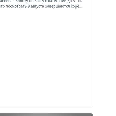
завоевал бронзу по боксу в категории до 51 кг.
Что посмотреть 9 августа Завершаются соре...
рнуться к ним позже.