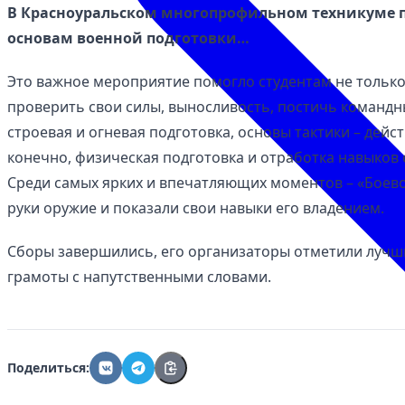
В Красноуральском многопрофильном техникуме 
основам военной подготовки…
Это важное мероприятие помогло студентам не только
проверить свои силы, выносливость, постичь командн
строевая и огневая подготовка, основы тактики – дейст
конечно, физическая подготовка и отработка навыко
Среди самых ярких и впечатляющих моментов – «Боево
руки оружие и показали свои навыки его владением.
Сборы завершились, его организаторы отметили лучш
грамоты с напутственными словами.
Поделиться: