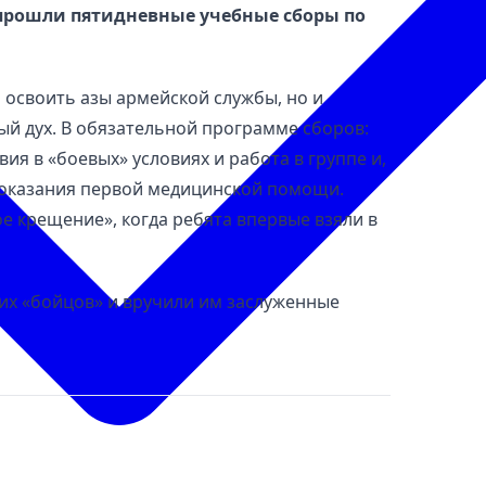
прошли пятидневные учебные сборы по
 освоить азы армейской службы, но и
ый дух. В обязательной программе сборов:
вия в «боевых» условиях и работа в группе и,
в оказания первой медицинской помощи.
е крещение», когда ребята впервые взяли в
их «бойцов» и вручили им заслуженные