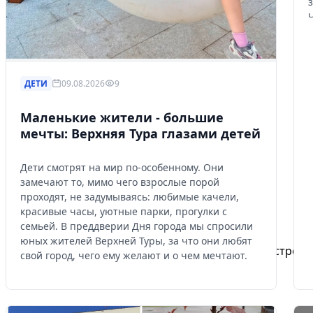
ДЕТИ
09.08.2026
9
Маленькие жители - большие
мечты: Верхняя Тура глазами детей
Дети смотрят на мир по-особенному. Они
замечают то, мимо чего взрослые порой
проходят, не задумываясь: любимые качели,
красивые часы, уютные парки, прогулки с
Избранное
семьей. В преддверии Дня города мы спросили
юных жителей Верхней Туры, за что они любят
Сохраняйте интересные объявления, чтобы быстро ве
свой город, чего ему желают и о чем мечтают.
Перейти в избранное