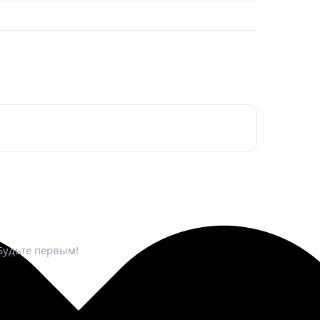
ктронная почта
*
Будьте первым!