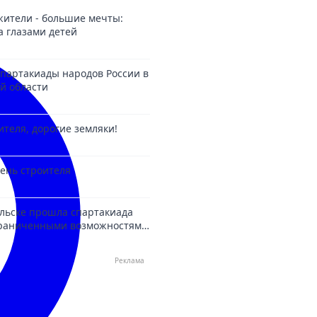
ители - большие мечты:
а глазами детей
партакиады народов России в
й области
ителя, дорогие земляки!
День строителя
льске прошла спартакиада
ограниченными возможностями
Реклама