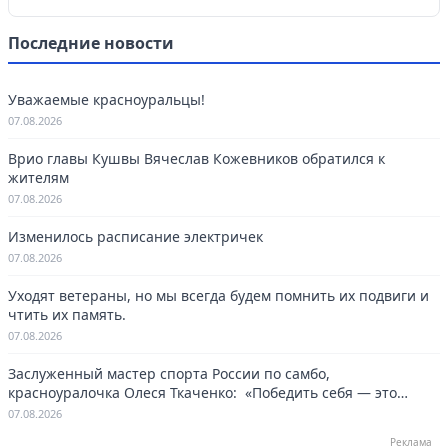
Последние новости
Уважаемые красноуральцы!
07.08.2026
Врио главы Кушвы Вячеслав Кожевников обратился к
жителям
07.08.2026
Изменилось расписание электричек
07.08.2026
Уходят ветераны, но мы всегда будем помнить их подвиги и
чтить их память.
07.08.2026
Заслуженный мастер спорта России по самбо,
красноуралочка Олеся Ткаченко: «Победить себя — это
навсегда»
07.08.2026
Реклама