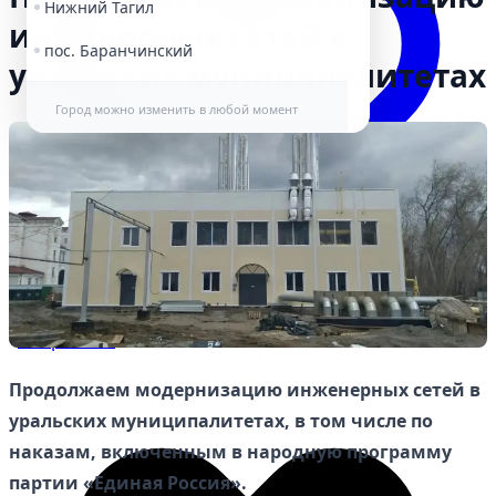
Нижний Тагил
инженерных сетей в
пос. Баранчинский
уральских муниципалитетах
Город можно изменить в любой момент
Избранное
Продолжаем модернизацию инженерных сетей в
уральских муниципалитетах, в том числе по
наказам, включенным в народную программу
партии «Единая Россия».