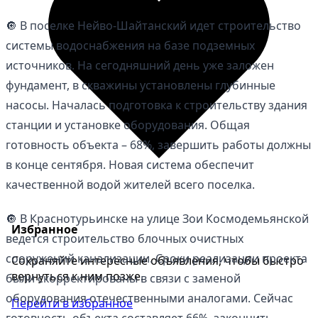
🔘 В поселке Нейво-Шайтанский идет строительство
системы водоснабжения на базе подземных
источников. На сегодняшний день уже заложен
фундамент, в скважины установлены глубинные
насосы. Началась подготовка к строительству здания
станции и установке оборудования. Общая
готовность объекта – 68%, завершить работы должны
в конце сентября. Новая система обеспечит
качественной водой жителей всего поселка.
🔘 В Краснотурьинске на улице Зои Космодемьянской
Избранное
ведется строительство блочных очистных
сооружений канализации. Сроки реализации проекта
Сохраняйте интересные объявления, чтобы быстро
вернуться к ним позже.
были скорректированы в связи с заменой
оборудования отечественными аналогами. Сейчас
Перейти в избранное