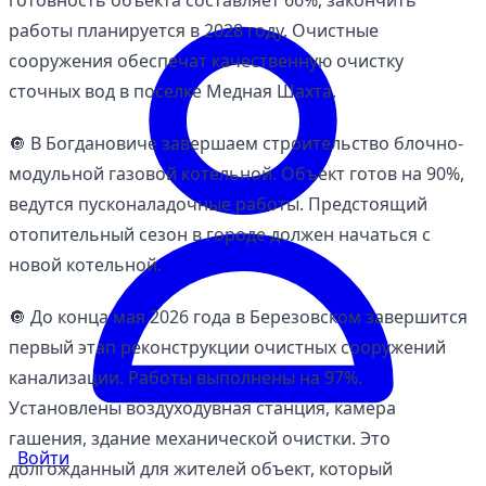
готовность объекта составляет 66%, закончить
работы планируется в 2028 году. Очистные
сооружения обеспечат качественную очистку
сточных вод в поселке Медная Шахта.
🔘 В Богдановиче завершаем строительство блочно-
модульной газовой котельной. Объект готов на 90%,
ведутся пусконаладочные работы. Предстоящий
отопительный сезон в городе должен начаться с
новой котельной.
🔘 До конца мая 2026 года в Березовском завершится
первый этап реконструкции очистных сооружений
канализации. Работы выполнены на 97%.
Установлены воздуходувная станция, камера
гашения, здание механической очистки. Это
Войти
долгожданный для жителей объект, который