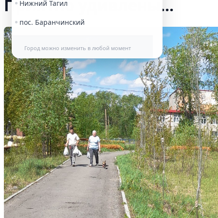
Приятно удивлены...
Нижний Тагил
пос. Баранчинский
Город можно изменить в любой момент