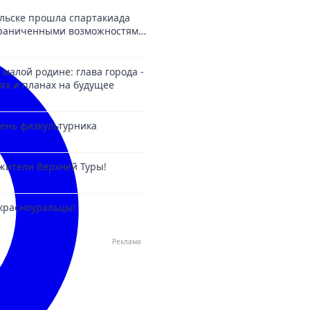
льске прошла спартакиада
ограниченными возможностями
 малой родине: глава города -
ях и планах на будущее
 День физкультурника
жители Верхней Туры!
красноуральцы!
Реклама