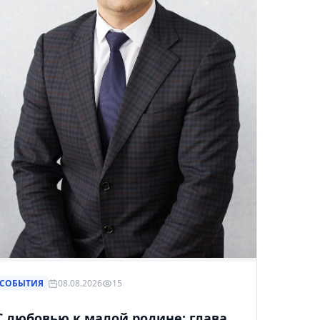
рнуться к ним позже.
СОБЫТИЯ
08.08.2026
15
С любовью к малой родине: глава