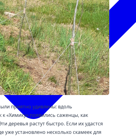
ыли приятно удивлены: вдоль
к «Химику» появились саженцы, как
ти деревья растут быстро. Если их удастся
де уже установлено несколько скамеек для