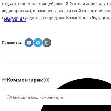
отдыха, станет настоящей аллеей. Жители довольны та
«единороссы»), и намерены внести свой вклад: очист
поросли и следить за порядком. Возможно, в будущем,
Избранное
Поделиться:
Комментарии
(0)
Ваше имя
*
Эле