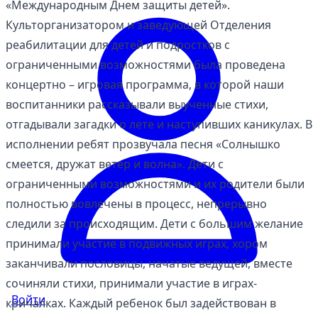
«Международным Днем защиты детей».
Культорганизатором и заведующей Отделения
реабилитации для детей и подростков с
ограниченными возможностями была проведена
концертно – игровая программа, в которой наши
воспитанники рассказывали выученные стихи,
отгадывали загадки о лете и наступивших каникулах. В
исполнении ребят прозвучала песня «Солнышко
смеется, дружат ветер и волна». Дети с
ограниченными возможностями и их родители были
полностью вовлечены в процесс, непрерывно
следили за происходящим. Дети с большим желание
принимали участие в подвижных играх, хором
заканчивали пословицы, начатые ведущей, вместе
сочиняли стихи, принимали участие в играх-
Войти
кричалках. Каждый ребенок был задействован в