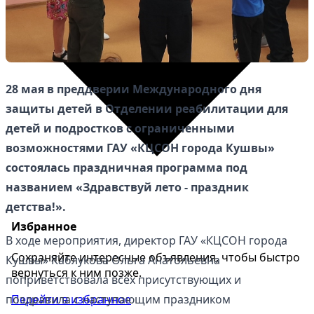
28 мая в преддверии Международного дня
защиты детей в Отделении реабилитации для
детей и подростков с ограниченными
возможностями ГАУ «КЦСОН города Кушвы»
состоялась праздничная программа под
названием «Здравствуй лето - праздник
детства!».
Избранное
В ходе мероприятия, директор ГАУ «КЦСОН города
Сохраняйте интересные объявления, чтобы быстро
Кушвы» Каблукова Ольга Анатольевна
вернуться к ним позже.
поприветствовала всех присутствующих и
Перейти в избранное
поздравила с наступающим праздником