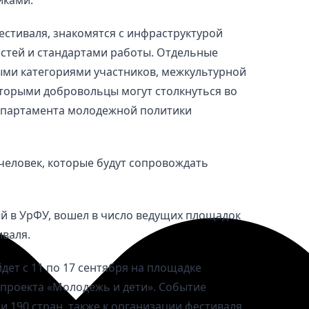
стиваля, знакомятся с инфраструктурой
стей и стандартами работы. Отдельные
ыми категориями участников, межкультурной
оторыми добровольцы могут столкнуться во
Департамента молодежной политики
человек, которые будут сопровождать
й в УрФУ, вошел в число ведущих площадок
иваля.
т с 11 по 17 сентября на площадке
проекта «Молодежь и дети». Событие
и 190 стран, также к организации фестиваля