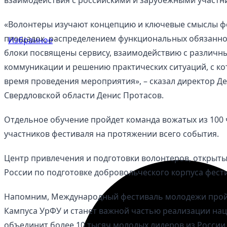
«Волонтеры изучают концепцию и ключевые смыслы фе
площадок, распределением функциональных обязанно
Избранное
блоки посвящены сервису, взаимодействию с различн
коммуникации и решению практических ситуаций, с к
время проведения мероприятия», – сказал директор 
Свердловской области Денис Протасов.
Отдельное обучение пройдет команда вожатых из 100 
участников фестиваля на протяжении всего события.
Центр привлечения и подготовки волонтеров, открыты
России по подготовке добровольческого корпуса фест
Напомним, Международный фестиваль молодежи пройде
Кампуса УрФУ и станет важной частью реализации нац
объединит более 10 тысяч молодых лидеров из России 