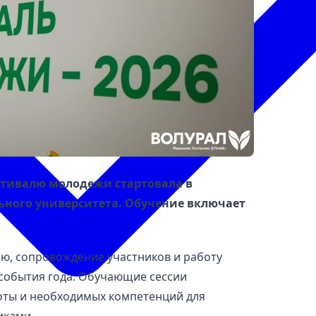
стивалю молодежи стартовала в
льного университета. Обучение включает
ю, сопровождение участников и работу
события года. Обучающие сессии
оты и необходимых компетенций для
иками.