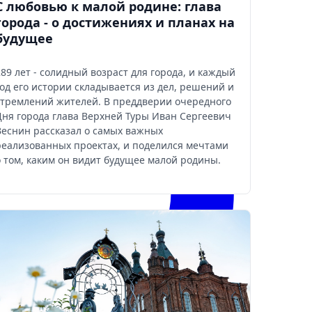
С любовью к малой родине: глава
города - о достижениях и планах на
будущее
289 лет - солидный возраст для города, и каждый
год его истории складывается из дел, решений и
стремлений жителей. В преддверии очередного
Дня города глава Верхней Туры Иван Сергеевич
Веснин рассказал о самых важных
реализованных проектах, и поделился мечтами
о том, каким он видит будущее малой родины.