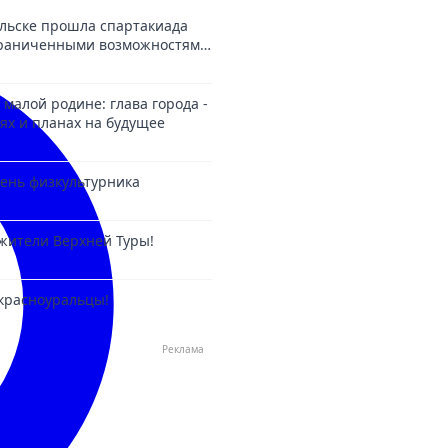
льске прошла спартакиада
ограниченными возможностями
 малой родине: глава города -
ях и планах на будущее
 День физкультурника
жители Верхней Туры!
красноуральцы!
Реклама