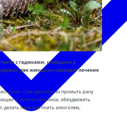
стречи с гадюками, сообщили в
оровел, две женщины проходят лечение
беспокоят. При укусе нужно промыть рану
вающее и антигистаминное, обездвижить
, делать насечки, поить алкоголем,