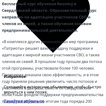
бесплатный курс обучения бизнесу в
Свердловской области. Образовательный курс
направлен на адаптацию участников СВО и
членов их семей, а также обучение основам
предпринимательской деятельности.
«В комплексе других региональных мер программа
«Патриоты» решает важную задачу поддержки и
адаптации к мирной жизни участников СВО, а также
членов их семей. В прошлом году прошли два потока
этой программы, участвовали более 100 человек.
Программа доказала свою эффективность, и в этом
Избранное
году приняли решение увеличить число потоков и
Сохраняйте интересные объявления, чтобы быстро
участников в два раза. Вместе со Свердловским
вернуться к ним позже.
областным фондом поддержки предпринимательства
Перейти в избранное
планируем обучить по итогам года порядка 200