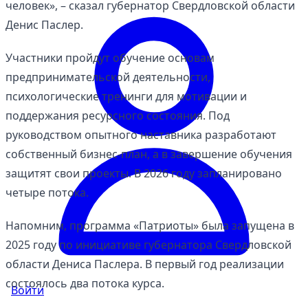
человек», – сказал губернатор Свердловской области
Денис Паслер.
Участники пройдут обучение основам
предпринимательской деятельности,
психологические тренинги для мотивации и
поддержания ресурсного состояния. Под
руководством опытного наставника разработают
собственный бизнес-план, а в завершение обучения
защитят свои проекты. В 2026 году запланировано
четыре потока.
Напомним, программа «Патриоты» была запущена в
2025 году по инициативе губернатора Свердловской
области Дениса Паслера. В первый год реализации
состоялось два потока курса.
Войти