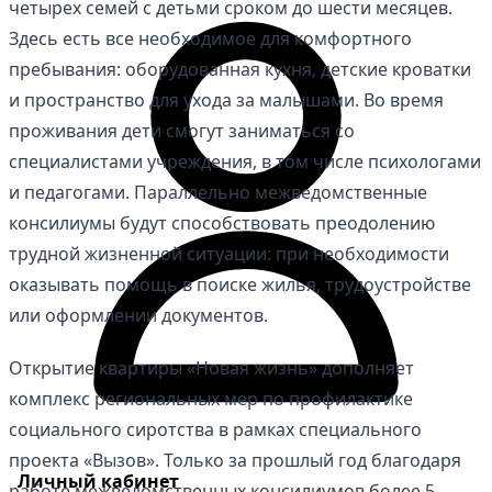
четырех семей с детьми сроком до шести месяцев.
Здесь есть все необходимое для комфортного
пребывания: оборудованная кухня, детские кроватки
и пространство для ухода за малышами. Во время
проживания дети смогут заниматься со
специалистами учреждения, в том числе психологами
и педагогами. Параллельно межведомственные
консилиумы будут способствовать преодолению
трудной жизненной ситуации: при необходимости
оказывать помощь в поиске жилья, трудоустройстве
или оформлении документов.
Открытие квартиры «Новая жизнь» дополняет
комплекс региональных мер по профилактике
социального сиротства в рамках специального
проекта «Вызов». Только за прошлый год благодаря
Личный кабинет
работе межведомственных консилиумов более 5