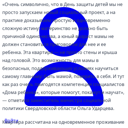
«Очень символично, что в День защиты детей мы не
просто запускаем новый социальный проект, а на
практике доказываем простую и одновременно
сложную истину: материнство не должно быть
причиной одиночества, а юный возраст мамы не
должен становиться приговором для нее и ее
ребенка. Эта квартира — не просто стены и крыша
над головой. Это возможность для мамы в
безопасных, поддерживающих условиях научиться
самому главному: быть мамой, поверить в себя. И тут
как раз очень пригодятся компетенции специалистов
«Дома ребенка», которые помогут, покажут и научат»,
— отметила заместитель министра социальной
политики Свердловской области Ольга Ударцева.
Войти
Квартира рассчитана на одновременное проживание