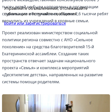
тысяч детей не были направлены в организации
Управляйте объявлениями, отслеживайте
публикации и получайте сообщения
социального обслуживания, а более 2,6 тысячи ребят
вернулись из учреждений в кровные семьи.
Войти или зарегистрироваться
Проект реализован министерством социальной
политики региона совместно с АНО «Сильное
поколение» на средства благотворителей 15-й
Екатерининской ассамблеи. Создание таких
пространств отвечает задачам национального
проекта «Семья» и комплекса мероприятий
«Десятилетие детства», направленных на развитие
системы помощи родителям.