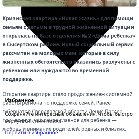
Кризисная квартира «Новая жизнь» для помощи
семьям с детьми в трудной жизненной ситуации
открылась на базе отделения № 2 «Дома ребенка»
в Сысертском районе. Новый социальный сервис
рассчитан на молодых мам, которые в силу
жизненных обстоятельств оказались разлучены с
ребенком или нуждаются во временной
поддержке.
Открытие квартиры стало продолжением системной
Избранное
работы региона по поддержке семей. Ранее
губернатор Свердловской области Денис Паслер
Сохраняйте интересные объявления, чтобы быстро
подчеркнул, что самое главное для ребенка —
вернуться к ним позже.
любовь и внимание родителей, родных и близких.
Перейти в избранное