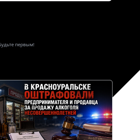
ктронная почта
*
Будьте первым!