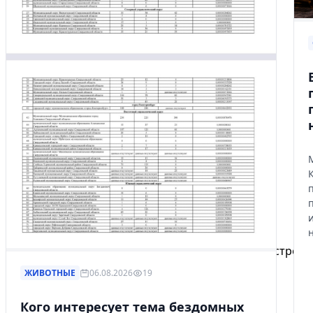
Избранное
Сохраняйте интересные объявления, чтобы быстро ве
ЖИВОТНЫЕ
06.08.2026
19
Перейти в избранное
Кого интересует тема бездомных