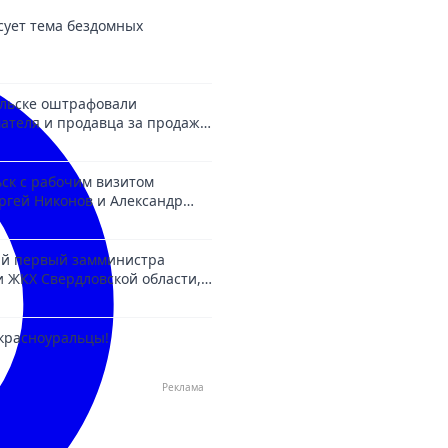
сует тема бездомных
альске оштрафовали
теля и продавца за продажу
есовершеннолетней
ск с рабочим визитом
ргей Никонов и Александр
й первый замминистра
и ЖКХ Свердловской области,
ший в деле о взятках.
красноуральцы!
Реклама