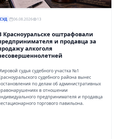
СУД
06.08.2026
13
В Красноуральске оштрафовали
предпринимателя и продавца за
продажу алкоголя
несовершеннолетней
Мировой судья судебного участка №1
Красноуральского судебного района вынес
постановления по делам об административных
правонарушениях в отношении
индивидуального предпринимателя и продавца
нестационарного торгового павильона.
рнуться к ним позже.