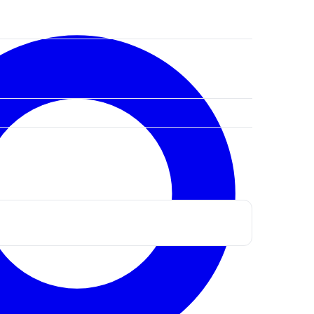
ктронная почта
*