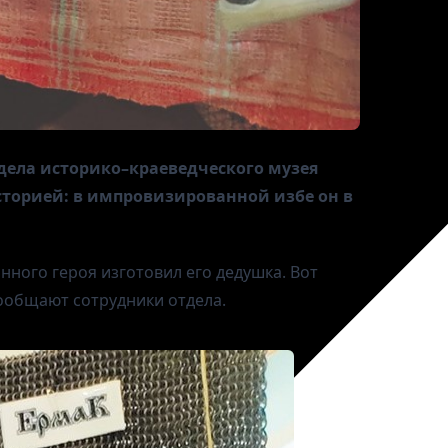
дела историко–краеведческого музея
сторией: в импровизированной избе он в
инного героя изготовил его дедушка. Вот
сообщают сотрудники отдела.