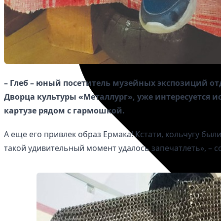
– Глеб – юный посетитель музейных экспозиций от
Дворца культуры «Металлург», уже интересуется и
картузе рядом с гармошкой.
А еще его привлек образ Ермака! Кстати, кольчугу был
такой удивительный момент удалось запечатлеть», – 