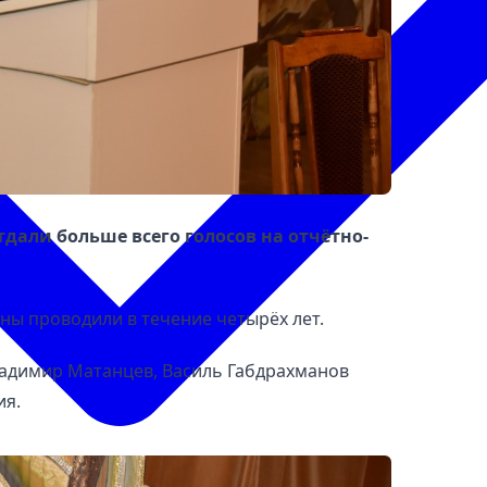
дали больше всего голосов на отчётно-
аны проводили в течение четырёх лет.
ладимир Матанцев, Василь Габдрахманов
ия.