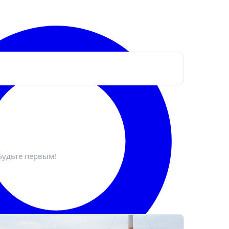
ктронная почта
*
Будьте первым!