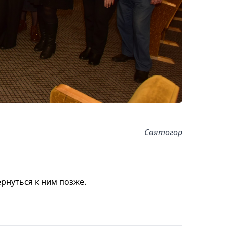
Святогор
рнуться к ним позже.