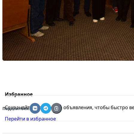
Избранное
Сохраняйте интересные объявления, чтобы быстро ве
Поделиться:
Перейти в избранное