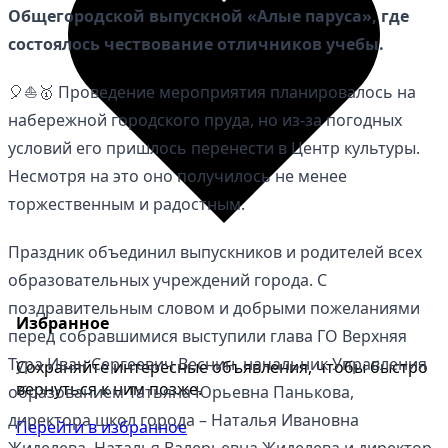
Общегородской выпускной «Алые паруса», где
состоялось чествование отличников учебы.
🎈⛵🥇 Проведение мероприятия планировалось на
набережной городского пруда, но из-за погодных
условий его пришлось перенести в Центр культуры.
Несмотря на это оно получилось не менее
торжественным и радостным.
Праздник объединил выпускников и родителей всех
образовательных учреждений города. С
поздравительным словом и добрыми пожеланиями
Избранное
перед собравшимися выступили глава ГО Верхняя
Тура Иван Сергеевич Веснин, начальник Управления
Сохраняйте интересные объявления, чтобы быстро
вернуться к ним позже.
образованием Татьяна Юрьевна Панькова,
директора школ города – Наталья Ивановна
Перейти в избранное