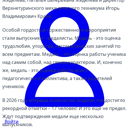
Жиделева, Наталья Валерьевна Жиделева и директор
Верхнетуринского механического техникума Игорь
Владимирович Краев.
Особой гордостью торжественного мероприятия
стали выпускники – медалисты. Медаль - это оценка
трудолюбия, упорства, систематических занятий по
всем предметам. Медаль - это оценка работы ученика
над самим собой, над своим характером. И, конечно
же, медаль - это оценка работы всего
педагогического коллектива, а также родителей
учеников.
В 2026 году впервые количество медалистов достигло
рекордной отметки – 17 человек! И это еще не предел.
Ждут подтверждения медали еще несколько
Войти
выпускников.