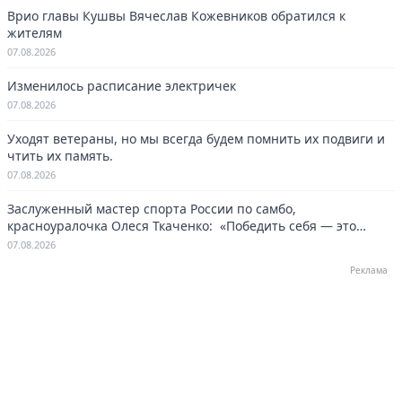
Врио главы Кушвы Вячеслав Кожевников обратился к
жителям
07.08.2026
Изменилось расписание электричек
07.08.2026
Уходят ветераны, но мы всегда будем помнить их подвиги и
чтить их память.
07.08.2026
Заслуженный мастер спорта России по самбо,
красноуралочка Олеся Ткаченко: «Победить себя — это
навсегда»
07.08.2026
Реклама