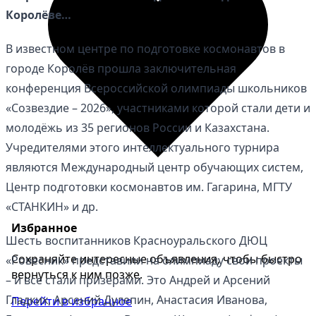
Королёве…
В известном центре по подготовке космонавтов в
городе Королёв прошла заключительная
конференция Всероссийской олимпиады школьников
«Созвездие – 2026», участниками которой стали дети и
молодёжь из 35 регионов России и Казахстана.
Учредителями этого интеллектуального турнира
являются Международный центр обучающих систем,
Центр подготовки космонавтов им. Гагарина, МГТУ
«СТАНКИН» и др.
Избранное
Шесть воспитанников Красноуральского ДЮЦ
Сохраняйте интересные объявления, чтобы быстро
«Ровесник» представили на олимпиаду свои проекты
вернуться к ним позже.
– и все стали призёрами. Это Андрей и Арсений
Гладких, Арсений Дулепин, Анастасия Иванова,
Перейти в избранное