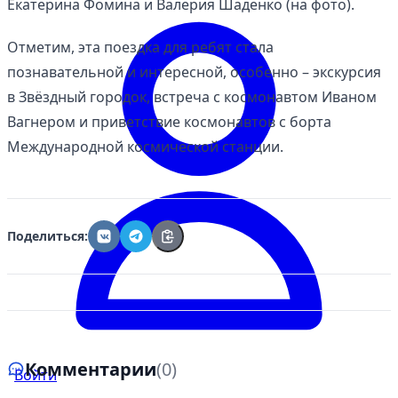
Екатерина Фомина и Валерия Шаденко (на фото).
Отметим, эта поездка для ребят стала
познавательной и интересной, особенно – экскурсия
в Звёздный городок, встреча с космонавтом Иваном
Вагнером и приветствие космонавтов с борта
Международной космической станции.
Поделиться:
Комментарии
(0)
Войти