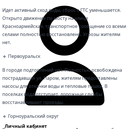
Идет активный сход воды, сброс с ГТС уменьшается.
Открыто движение по мосту на улице
Красноармейская, транспортное сообщение со всеми
селами полностью восстановлено. Угрозы жителям
нет.
🔹 Первоуральск
В городе подтоплений нет. Полностью освобождена
пострадавшая ул. Паром, жителям предоставлены
насосы для откачки воды и тепловые пушки. В
поселках вода отступает, дорожные службы
восстанавливают проезды.
🔹 Горноуральский округ
Личный кабинет