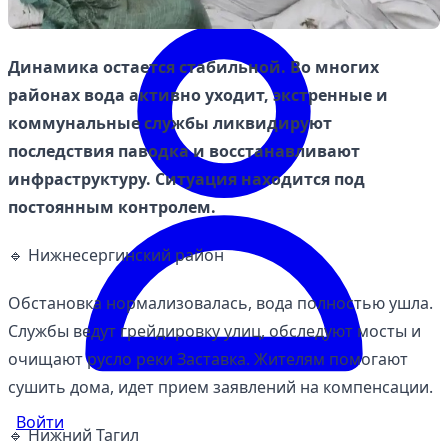
Динамика остается стабильной. Во многих
районах вода активно уходит, экстренные и
коммунальные службы ликвидируют
последствия паводка и восстанавливают
инфраструктуру. Ситуация находится под
постоянным контролем.
🔹 Нижнесергинский район
Обстановка нормализовалась, вода полностью ушла.
Службы ведут грейдировку улиц, обследуют мосты и
очищают русло реки Заставка. Жителям помогают
сушить дома, идет прием заявлений на компенсации.
Войти
🔹 Нижний Тагил