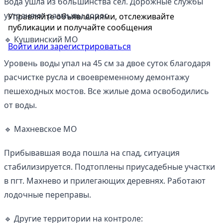
Вода ушла из большинства сел. Дорожные службы
устраняют размывы дорог.
Управляйте объявлениями, отслеживайте
публикации и получайте сообщения
🔹 Кушвинский МО
Войти или зарегистрироваться
Уровень воды упал на 45 см за двое суток благодаря
расчистке русла и своевременному демонтажу
пешеходных мостов. Все жилые дома освободились
от воды.
🔹 Махневское МО
Прибывавшая вода пошла на спад, ситуация
стабилизируется. Подтоплены приусадебные участки
в пгт. Махнево и прилегающих деревнях. Работают
лодочные переправы.
🔹 Другие территории на контроле: