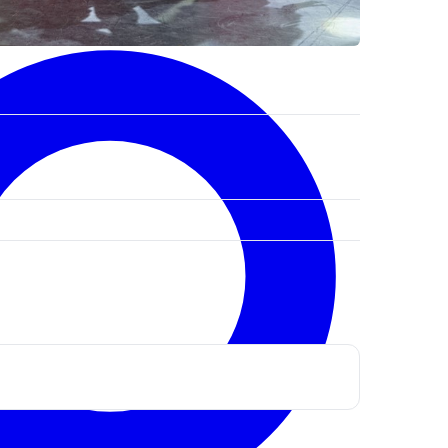
ктронная почта
*