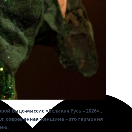
вой Вице-миссис «Великая Русь – 2026»…
ал: современная женщина – это гармония
тию.