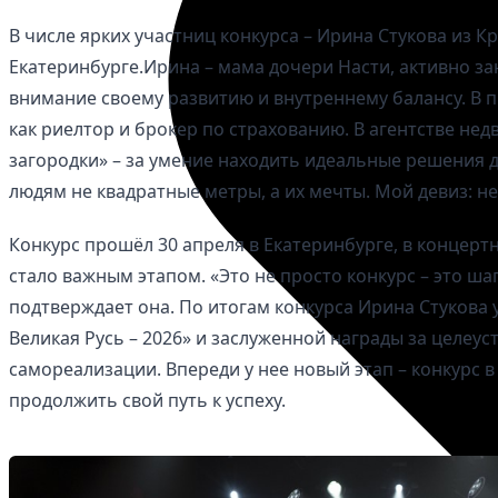
В числе ярких участниц конкурса – Ирина Стукова из К
Екатеринбурге.Ирина – мама дочери Насти, активно за
внимание своему развитию и внутреннему балансу. В 
как риелтор и брокер по страхованию. В агентстве н
загородки» – за умение находить идеальные решения д
людям не квадратные метры, а их мечты. Мой девиз: н
Конкурс прошёл 30 апреля в Екатеринбурге, в концертн
стало важным этапом. «Это не просто конкурс – это шаг
подтверждает она. По итогам конкурса Ирина Стукова 
Великая Русь – 2026» и заслуженной награды за целеу
самореализации. Впереди у нее новый этап – конкурс в
продолжить свой путь к успеху.