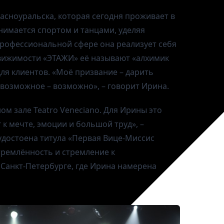
расноуральска, которая сегодня проживает в
нимается спортом и танцами, уделяя
профессиональной сфере она реализует себя
едвижимости «ЭТАЖИ» её называют «алхимик
ля клиентов. «Моё призвание – дарить
евозможное – возможно», – говорит Ирина.
ом зале Teatro Veneciano. Для Ирины это
 к мечте, эмоции и большой труд», –
удостоена титула «Первая Вице-Миссис
стремлённость и стремление к
 Санкт-Петербурге, где Ирина намерена