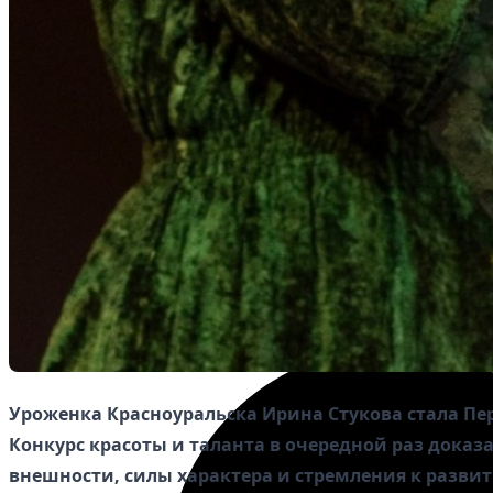
Избранное
Уроженка Красноуральска Ирина Стукова стала Пер
Конкурс красоты и таланта в очередной раз доказ
внешности, силы характера и стремления к разви