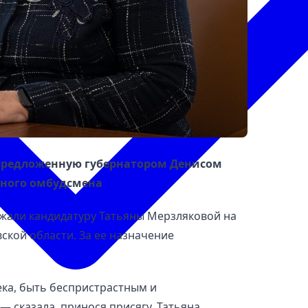
 предложенную губернатором Денисом
ьного омбудсмена
жали кандидатуру Татьяны Мерзляковой на
ской области. За ее назначение
ка, быть беспристрастным и
— сказала, принося присягу, Татьяна