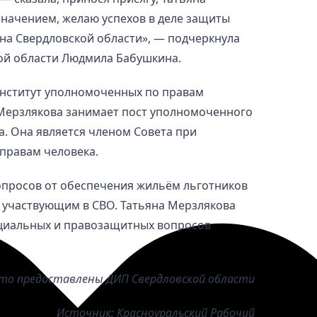
значением, желаю успехов в деле защиты
ина Свердловской области», — подчеркнула
ой области Людмила Бабушкина.
институт уполномоченных по правам
 Мерзлякова занимает пост уполномоченного
а. Она является членом Совета при
правам человека.
опросов от обеспечения жильём льготников
 участвующим в СВО. Татьяна Мерзлякова
оциальных и правозащитных вопросов
то предоставлены ДИП Свердловской области
Источник: Красноуральский Рабочий