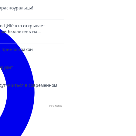
красноуральцы!
в ЦИК: кто открывает
ный бюллетень на
6?
 приняло закон
Эрудит
дут учиться в современном
Реклама