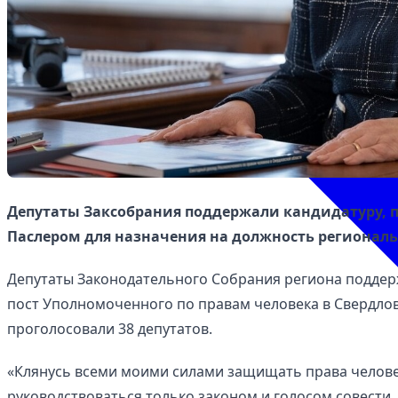
Депутаты Заксобрания поддержали кандидатуру,
Паслером для назначения на должность регионал
Депутаты Законодательного Собрания региона поддер
пост Уполномоченного по правам человека в Свердлов
проголосовали 38 депутатов.
«Клянусь всеми моими силами защищать права челове
руководствоваться только законом и голосом совести, 