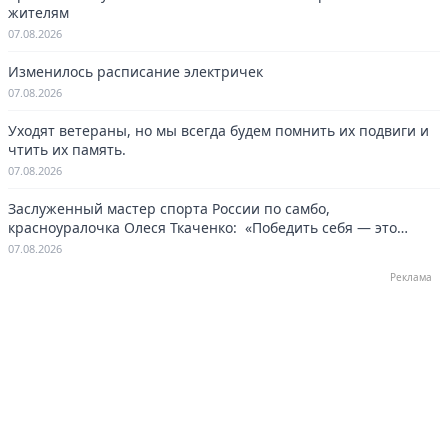
жителям
07.08.2026
Изменилось расписание электричек
07.08.2026
Уходят ветераны, но мы всегда будем помнить их подвиги и
чтить их память.
07.08.2026
Заслуженный мастер спорта России по самбо,
красноуралочка Олеся Ткаченко: «Победить себя — это
навсегда»
07.08.2026
Реклама