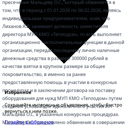
пресечения Мальцеву О.С., который обвиняется в
том, что в период с 01.01.2026 по 06.02.2026, являясь
индивидуальным предпринимателем, зная, что
Лиханов А.В. занимает должность заместителя
директора МУП КМО «Теплодом», то есть выполняет
организационно - исполнительные функции в данной
организации, передал последнему лично наличные
денежные средства в размере 300000 рублей в
качестве взятки в крупном размере за общее
покровительство, в именно за ранее
предоставленную помощь в участии в конкурсных
процедурах и в заключении договора на поставку
Избранное
оборудования для нужд МУП КМО «Теплодом» путем
Сохраняйте интересные объявления, чтобы быстро
создания условий для единоличного участия ИП
вернуться к ним позже.
Мальцева О.С. в указанных конкурсных процедурах.
Перейти в избранное
Мальцеву О.С. предъявлено обвинение в совершении