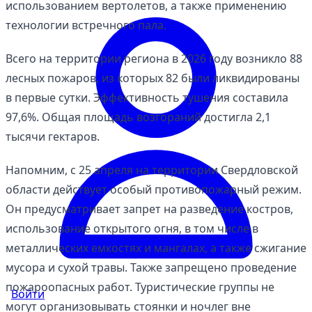
использованием вертолетов, а также применению
технологии встречного пала.
Всего на территории региона в 2026 году возникло 88
лесных пожаров, из которых 82 были ликвидированы
в первые сутки. Эффективность тушения составила
97,6%. Общая площадь возгораний достигла 2,1
тысячи гектаров.
Напомним, с 25 апреля на территории Свердловской
области действует особый противопожарный режим.
Он предусматривает запрет на разведение костров,
использование открытого огня, в том числе в
металлических емкостях и мангалах, а также сжигание
мусора и сухой травы. Также запрещено проведение
пожароопасных работ. Туристические группы не
Войти
могут организовывать стоянки и ночлег вне