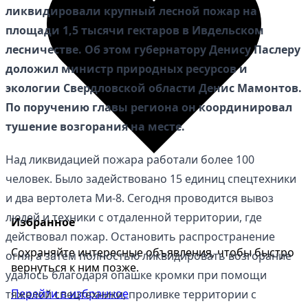
ликвидировали крупный лесной пожар на
площади 1,5 тысячи гектаров в Ивдельском
лесничестве. Об этом губернатору Денису Паслеру
доложил министр природных ресурсов и
экологии Свердловской области Денис Мамонтов.
По поручению главы региона он координировал
тушение возгорания на месте.
Над ликвидацией пожара работали более 100
человек. Было задействовано 15 единиц спецтехники
и два вертолета Ми-8. Сегодня проводится вывоз
людей и техники с отдаленной территории, где
Избранное
действовал пожар. Остановить распространение
Сохраняйте интересные объявления, чтобы быстро
огня, а затем полностью ликвидировать возгорание
вернуться к ним позже.
удалось благодаря опашке кромки при помощи
Перейти в избранное
тяжелой спецтехники, проливке территории с