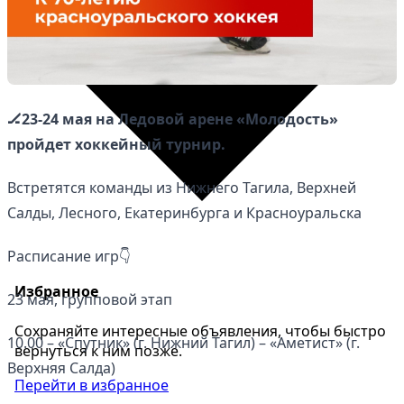
🏒23-24 мая на Ледовой арене «Молодость»
пройдет хоккейный турнир.
Встретятся команды из Нижнего Тагила, Верхней
Салды, Лесного, Екатеринбурга и Красноуральска
Расписание игр👇
Избранное
23 мая, групповой этап
Сохраняйте интересные объявления, чтобы быстро
10.00 – «Спутник» (г. Нижний Тагил) – «Аметист» (г.
вернуться к ним позже.
Верхняя Салда)
Перейти в избранное