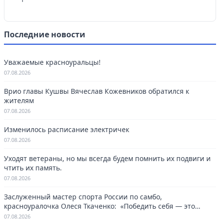
Последние новости
Уважаемые красноуральцы!
07.08.2026
Врио главы Кушвы Вячеслав Кожевников обратился к
жителям
07.08.2026
Изменилось расписание электричек
07.08.2026
Уходят ветераны, но мы всегда будем помнить их подвиги и
чтить их память.
07.08.2026
Заслуженный мастер спорта России по самбо,
красноуралочка Олеся Ткаченко: «Победить себя — это
навсегда»
07.08.2026