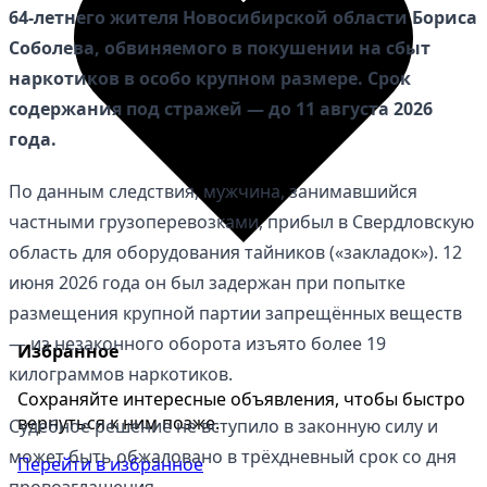
64-летнего жителя Новосибирской области Бориса
Соболева, обвиняемого в покушении на сбыт
наркотиков в особо крупном размере. Срок
содержания под стражей — до 11 августа 2026
года.
По данным следствия, мужчина, занимавшийся
частными грузоперевозками, прибыл в Свердловскую
область для оборудования тайников («закладок»). 12
июня 2026 года он был задержан при попытке
размещения крупной партии запрещённых веществ
— из незаконного оборота изъято более 19
Избранное
килограммов наркотиков.
Сохраняйте интересные объявления, чтобы быстро
вернуться к ним позже.
Судебное решение не вступило в законную силу и
может быть обжаловано в трёхдневный срок со дня
Перейти в избранное