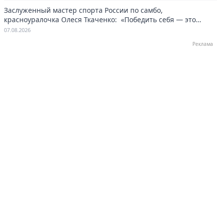
Заслуженный мастер спорта России по самбо,
красноуралочка Олеся Ткаченко: «Победить себя — это
навсегда»
07.08.2026
Реклама