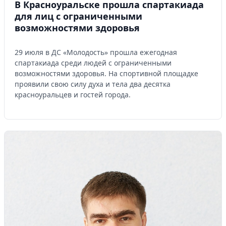
В Красноуральске прошла спартакиада
для лиц с ограниченными
Управляйте объявлениями, отслеживайте
возможностями здоровья
публикации и получайте сообщения
Войти или зарегистрироваться
29 июля в ДС «Молодость» прошла ежегодная
спартакиада среди людей с ограниченными
возможностями здоровья. На спортивной площадке
проявили свою силу духа и тела два десятка
красноуральцев и гостей города.