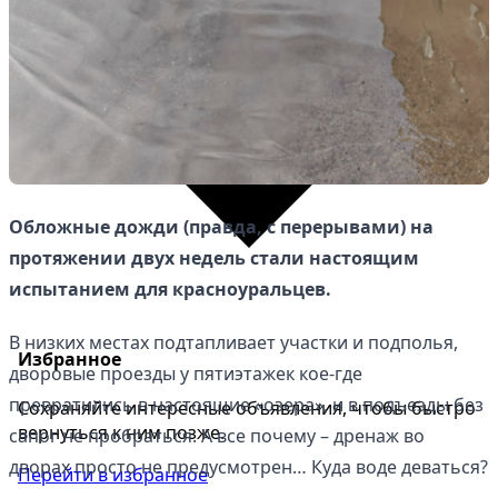
Обложные дожди (правда, с перерывами) на
протяжении двух недель стали настоящим
испытанием для красноуральцев.
В низких местах подтапливает участки и подполья,
Избранное
дворовые проезды у пятиэтажек кое-где
превратились в настоящие «озера», и в подъезды без
Сохраняйте интересные объявления, чтобы быстро
вернуться к ним позже.
сапог не пробраться. А все почему – дренаж во
дворах просто не предусмотрен… Куда воде деваться?
Перейти в избранное