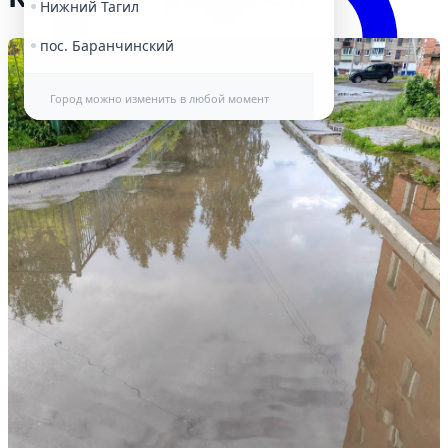
Нижний Тагил
пос. Баранчинский
Город можно изменить в любой момент
Избранное