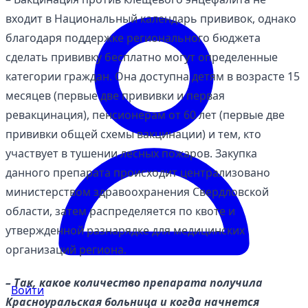
входит в Национальный календарь прививок, однако
благодаря поддержке регионального бюджета
сделать прививку бесплатно могут определенные
категории граждан. Она доступна детям в возрасте 15
месяцев (первые две прививки и первая
ревакцинация), пенсионерам от 60 лет (первые две
прививки общей схемы вакцинации) и тем, кто
участвует в тушении лесных пожаров. Закупка
данного препарата происходит централизовано
министерством здравоохранения Свердловской
области, затем распределяется по квоте и
утвержденной разнарядке для медицинских
организаций региона.
– Так, какое количество препарата получила
Войти
Красноуральская больница и когда начнется