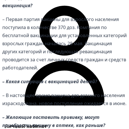
вакцинация?
– Первая партия вакцины для взрослого населения
поступила в количестве 370 доз. Компания по
бесплатной вакцинации для установленных категорий
взрослых граждан началась 28 мая. Вакцинация
других категорий и последующая ревакцинация
проводится за счет личных средств граждан и средств
работодателей.
– Какая ситуация с вакцинацией детей?
– В настоящее время вакцина для детского населения
израсходована, новое поступление ожидается в июне.
– Желающие поставить прививку, могут
приобрести вакцину в аптеке, как раньше?
Личный кабинет