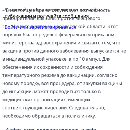
Управляйте объявлениями, отслеживайте
– В настоящее время отсутствует возможность
публикации и получайте сообщения
приобретения вакцины против клещевого
энцефалита в аптеках Свердловской области. Этот
Войти или зарегистрироваться
порядок был определен федеральным приказом
министерства здравоохранения и связан с тем, что
вакцина против данного заболевания выпускается не
в индивидуальной упаковке, а по 10 ампул. Для
обеспечения их сохранности и соблюдения
температурного режима до вакцинации, согласно
новому порядку, вся процедура, от закупки вакцины
до инъекции, может проводиться только в
медицинских организациях, имеющих
соответствующие лицензии. Следовательно,
необходимо обращаться в поликлинику.
– А здесь есть платная вакцина, и куда