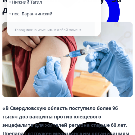
Нижний Тагил
деньги
пос. Баранчинский
Город можно изменить в любой момент
Избранное
«В Свердловскую область поступило более 96
тысяч доз вакцины против клещевого
энцефалита для жителей региона старше 60 лет.
Препарат отгружен медицинским организациям