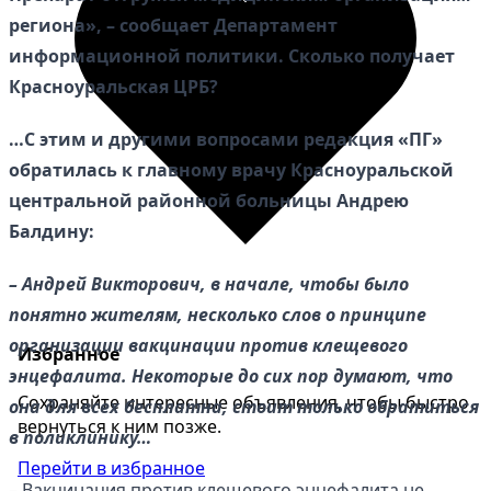
региона», – сообщает Департамент
информационной политики. Сколько получает
Красноуральская ЦРБ?
…С этим и другими вопросами редакция «ПГ»
обратилась к главному врачу Красноуральской
центральной районной больницы Андрею
Балдину:
– Андрей Викторович, в начале, чтобы было
понятно жителям, несколько слов о принципе
организации вакцинации против клещевого
Избранное
энцефалита. Некоторые до сих пор думают, что
Сохраняйте интересные объявления, чтобы быстро
она для всех бесплатна, стоит только обратиться
вернуться к ним позже.
в поликлинику…
Перейти в избранное
– Вакцинация против клещевого энцефалита не