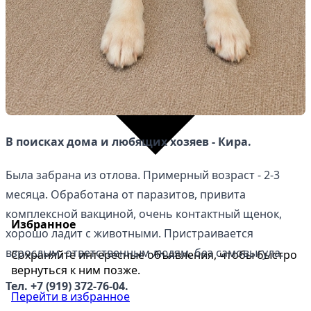
В поисках дома и любящих хозяев - Кира.
Была забрана из отлова. Примерный возраст - 2-3
месяца. Обработана от паразитов, привита
комплексной вакциной, очень контактный щенок,
Избранное
хорошо ладит с животными. Пристраивается
взрослым, ответственным людям, без самовыгула.
Сохраняйте интересные объявления, чтобы быстро
вернуться к ним позже.
Тел. +7 (919) 372-76-04.
Перейти в избранное