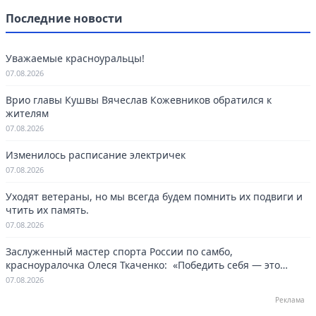
Последние новости
Уважаемые красноуральцы!
07.08.2026
Врио главы Кушвы Вячеслав Кожевников обратился к
жителям
07.08.2026
Изменилось расписание электричек
07.08.2026
Уходят ветераны, но мы всегда будем помнить их подвиги и
чтить их память.
07.08.2026
Заслуженный мастер спорта России по самбо,
красноуралочка Олеся Ткаченко: «Победить себя — это
навсегда»
07.08.2026
Реклама