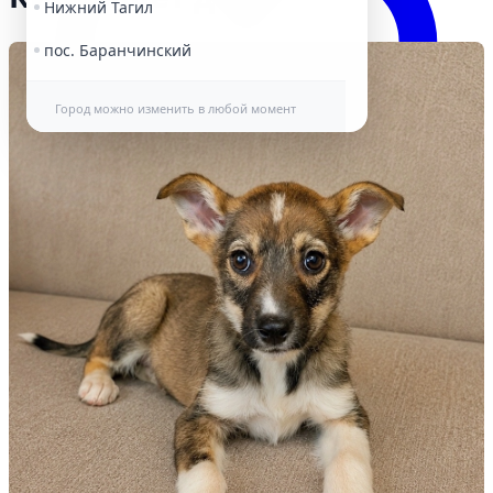
Нижний Тагил
пос. Баранчинский
Город можно изменить в любой момент
Избранное