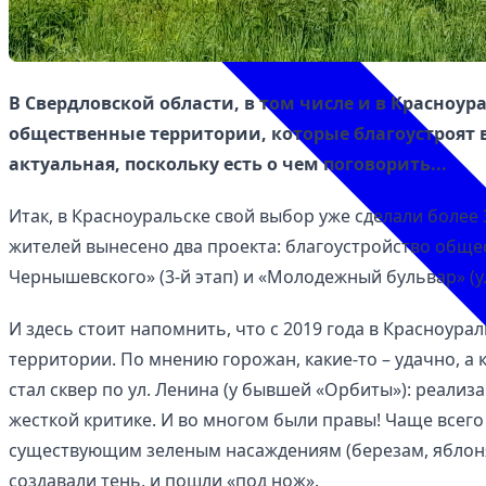
В Свердловской области, в том числе и в Красноур
общественные территории, которые благоустроят в
актуальная, поскольку есть о чем поговорить...
Итак, в Красноуральске свой выбор уже сделали более 3
жителей вынесено два проекта: благоустройство общес
Чернышевского» (3-й этап) и «Молодежный бульвар» (ул
И здесь стоит напомнить, что с 2019 года в Красноур
территории. По мнению горожан, какие-то – удачно, а 
стал сквер по ул. Ленина (у бывшей «Орбиты»): реали
жесткой критике. И во многом были правы! Чаще всего
существующим зеленым насаждениям (березам, яблоня
создавали тень, и пошли «под нож».