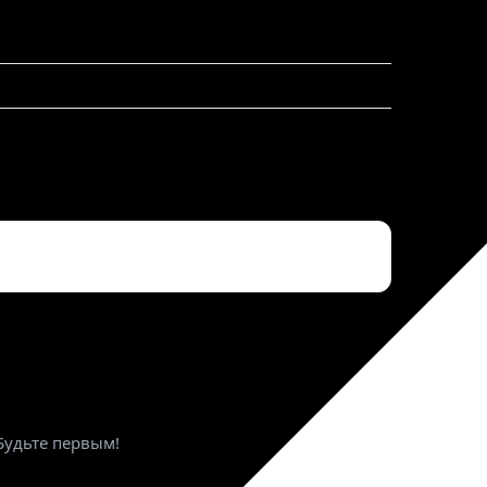
ктронная почта
*
Будьте первым!