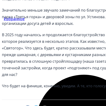
Значительно меньше звучало замечаний по благоустро
парка «Третья горка» и дворовой зоны по ул. Устинова.
Избранное
организации досуга детей и взрослых.
В 2025 году началось и продолжается благоустройство
которое реализуется в несколько этапов. Как известно
«Святогор». Что здесь будет, кратко рассказывали мес
прежде шикарная, с деревьями и кустарниками разных
превратилась в сплошную стройплощадку (наша газета
точечной застройки, когда проект «подгоняют» под су
для нас?
Что будет на финише, конечно, увидим. А те, кто голос