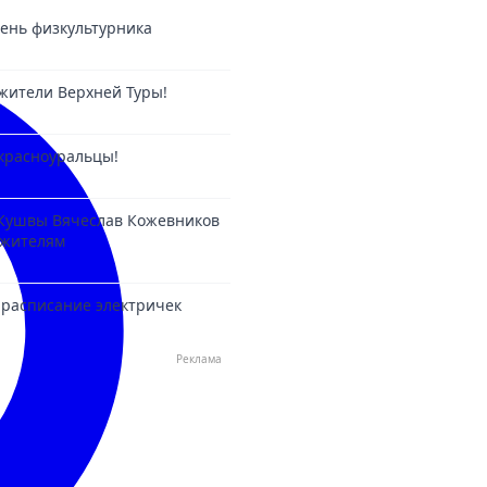
 День физкультурника
жители Верхней Туры!
красноуральцы!
 Кушвы Вячеслав Кожевников
 жителям
расписание электричек
Реклама