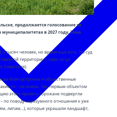
альске, продолжается голосование за
 муниципалитетах в 2027 году. Тема
,3 тысяч человек, но время еще есть. На суд
твенной территории – парк по ул.
. Советская).
альске благоустроено 4 общественные
какие-то – не очень. Так, первым объектом
зацию этого проекта горожане подвергли
 – по поводу неразумного отношения к уже
м, липам…), которые украшали ландшафт,