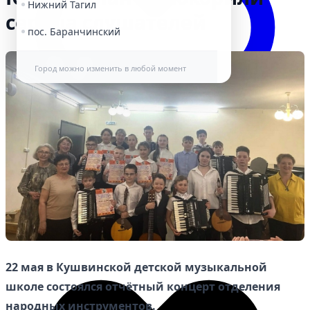
Нижний Тагил
сердца слушателей
пос. Баранчинский
Город можно изменить в любой момент
Избранное
22 мая в Кушвинской детской музыкальной
школе состоялся отчётный концерт отделения
народных инструментов.