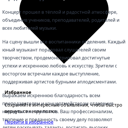
Концерт прошел в тёплой и радостной атмосфере,
объединив учеников, преподавателей, родителей и
всех любителей музыки.
На сцену вышли все воспитанники отделения. Каждый
юный музыкант порадовал слушателей своим
творчеством, продемонстрировал достигнутые
успехи и искреннюю любовь к искусству. Зрители с
восторгом встречали каждое выступление,
поддерживая артистов бурными аплодисментами.
Избранное
Выражаем искреннюю благодарность всем
преподавателям и концертмейстерам отделения
Сохраняйте интересные объявления, чтобы быстро
вернуться к ним позже.
народных инструментов. Ваш профессионализм,
терпение и преданность своему делу позволяют
Перейти в избранное
детям раскрывать таланты, достигать высоких