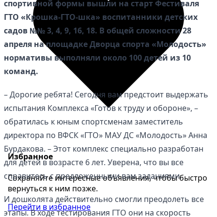
спортивной формы вышли на старт Фестиваля
ГТО «Крошка-ГТО-шка» воспитанники детских
садов №№ 3, 4, 9, 16, 18. В общей сложности 28
апреля на площадке Дворца спорта «Молодость»
нормативы выполняли около 100 детей из 10
команд.
– Дорогие ребята! Сегодня вам предстоит выдержать
испытания Комплекса «Готов к труду и обороне», –
обратилась к юным спортсменам заместитель
директора по ВФСК «ГТО» МАУ ДС «Молодость» Анна
Бурдакова. – Этот комплекс специально разработан
Избранное
для детей в возрасте 6 лет. Уверена, что вы все
справитесь с предложенными вам заданиями.
Сохраняйте интересные объявления, чтобы быстро
вернуться к ним позже.
И дошколята действительно смогли преодолеть все
Перейти в избранное
этапы. В ходе тестирования ГТО они на скорость