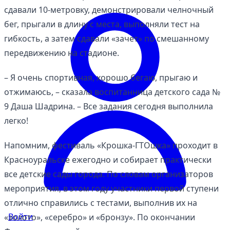
сдавали 10-метровку, демонстрировали челночный
бег, прыгали в длину с места, выполняли тест на
гибкость, а затем сдавали «зачет» по смешанному
передвижению на стадионе.
– Я очень спортивная, хорошо бегаю, прыгаю и
отжимаюсь, – сказала воспитанница детского сада №
9 Даша Шадрина. – Все задания сегодня выполнила
легко!
Напомним, фестиваль «Крошка-ГТОшка» проходит в
Красноуральске ежегодно и собирает практически
все детские сады города. По словам организаторов
мероприятия, в этом году участники первой ступени
отлично справились с тестами, выполнив их на
Войти
«золото», «серебро» и «бронзу». По окончании