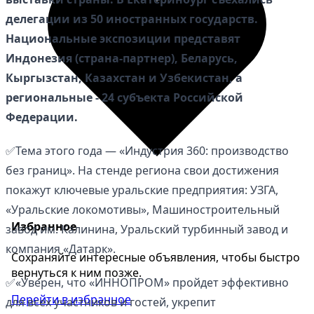
делегации из 50 иностранных государств.
Национальные экспозиции представят
Индонезия (страна-партнер), Беларусь,
Кыргызстан, Казахстан и Узбекистан, а
региональные - 24 субъекта Российской
Федерации.
✅Тема этого года — «Индустрия 360: производство
без границ». На стенде региона свои достижения
покажут ключевые уральские предприятия: УЗГА,
«Уральские локомотивы», Машиностроительный
Избранное
завод им. Калинина, Уральский турбинный завод и
компания «Датарк».
Сохраняйте интересные объявления, чтобы быстро
вернуться к ним позже.
✅«Уверен, что «ИННОПРОМ» пройдет эффективно
Перейти в избранное
для всех участников и гостей, укрепит