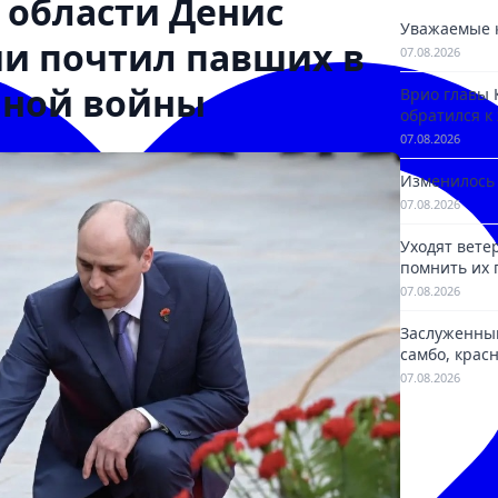
 области Денис
Уважаемые 
ми почтил павших в
07.08.2026
нной войны
Врио главы
обратился к
07.08.2026
Изменилось 
07.08.2026
Уходят вете
помнить их 
07.08.2026
Заслуженный
самбо, крас
«Победить с
07.08.2026