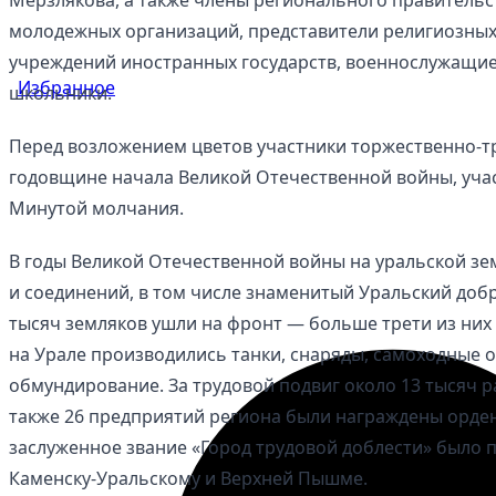
молодежных организаций, представители религиозных
учреждений иностранных государств, военнослужащие,
Избранное
школьники.
Перед возложением цветов участники торжественно-т
годовщине начала Великой Отечественной войны, уча
Минутой молчания.
В годы Великой Отечественной войны на уральской зе
и соединений, в том числе знаменитый Уральский доб
тысяч земляков ушли на фронт — больше трети из них
на Урале производились танки, снаряды, самоходные о
обмундирование. За трудовой подвиг около 13 тысяч р
также 26 предприятий региона были награждены орден
заслуженное звание «Город трудовой доблести» было п
Каменску-Уральскому и Верхней Пышме.