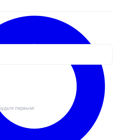
ктронная почта
*
Будьте первым!