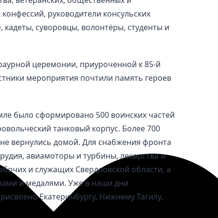
 конфессий, руководители консульских
 кадеты, суворовцы, волонтёры, студенты и
раурной церемонии, приуроченной к 85-й
стники мероприятия почтили память героев
мле было сформировано 500 воинских частей
ровольческий танковый корпус. Более 700
 не вернулись домой. Для снабжения фронта
рудия, авиамоторы и турбины, лекарства и
абочих и служащих Свердловской области, а
ами и медалями. Уже в наши дни
рисвоено Екатеринбургу, Нижнему Тагилу,