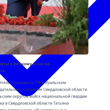
веты к Вечному огню на
се.
тель Президента РФ в Уральском
одательного Собрания Свердловской области
ьским округом войск национальной гвардии
а в Свердловской области Татьяна
тва, ветеранских, общественных и