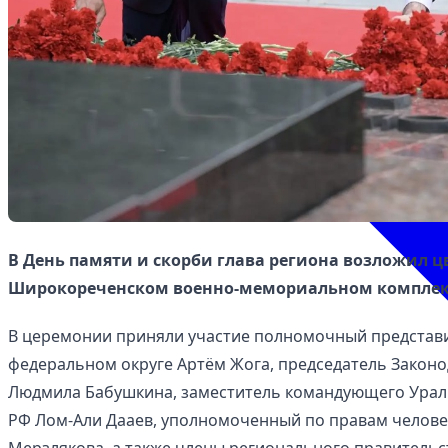
В День памяти и скорби глава региона возложил ц
Широкореченском военно-мемориальном комплек
В церемонии приняли участие полномочный представи
федеральном округе Артём Жога, председатель Закон
Людмила Бабушкина, заместитель командующего Урал
РФ Лом-Али Дааев, уполномоченный по правам человек
Мерзлякова, а также члены регионального правительс