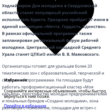
Хедлайнером Дня молодежи в Свердловской
области станет популярный российский
исполнитель Бурито. Праздник пройдет 27 июня в
единой концепции «Мечта. Гордость. Единство».
В рамках официальной программы также
запланирован региональный форум рабочей
молодежи. Центральной площадкой Среднего
Урала станет ЦПКиО имени В. В. Маяковского.
Организаторы готовят для уральцев более 20
тематических зон с образовательной, творческой и
Избранное
спортивной программами. На площадке будут
работать профориентационный кластер «Моя
Сохраняйте интересные объявления, чтобы быстро
карьера», пространство молодых предпринимателей
вернуться к ним позже.
и локальных брендов «Создано молодыми», зона
Перейти в избранное
разговора с психологом, площадки для встреч с