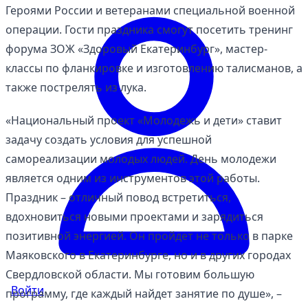
Героями России и ветеранами специальной военной
операции. Гости праздника смогут посетить тренинг
форума ЗОЖ «Здоровый Екатеринбург», мастер-
классы по фланкировке и изготовлению талисманов, а
также пострелять из лука.
«Национальный проект «Молодежь и дети» ставит
задачу создать условия для успешной
самореализации молодых людей. День молодежи
является одним из инструментов этой работы.
Праздник – отличный повод встретиться,
вдохновиться новыми проектами и зарядиться
позитивной энергией. Он пройдет не только в парке
Маяковского в Екатеринбурге, но и в других городах
Свердловской области. Мы готовим большую
Войти
программу, где каждый найдет занятие по душе», –