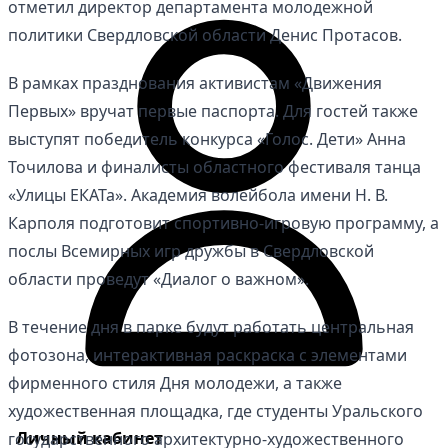
отметил директор департамента молодежной
политики Свердловской области Денис Протасов.
В рамках празднования активистам «Движения
Первых» вручат первые паспорта. Для гостей также
выступят победитель конкурса «Голос. Дети» Анна
Точилова и финалисты областного фестиваля танца
«Улицы ЕКАТа». Академия волейбола имени Н. В.
Карполя подготовит спортивно-игровую программу, а
послы Всемирных игр дружбы в Свердловской
области проведут «Диалог о важном».
В течение дня в парке будут работать центральная
фотозона, интерактивная раскраска с элементами
фирменного стиля Дня молодежи, а также
художественная площадка, где студенты Уральского
Личный кабинет
государственного архитектурно-художественного