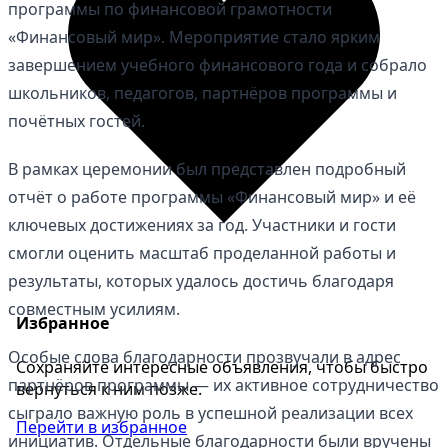
программы по финансовой грамотности
«Финансовый мир». Мероприятие стало ярким
завершением учебного финансового года и собрало
школьников, педагогов, партнёров программы и
почётных гостей.
В рамках церемонии был представлен подробный
отчёт о работе программы «Финансовый мир» и её
ключевых достижениях за год. Участники и гости
смогли оценить масштаб проделанной работы и
результаты, которых удалось достичь благодаря
совместным усилиям.
Избранное
Особые слова благодарности прозвучали в адрес
Сохраняйте интересные объявления, чтобы быстро
партнёров программы — их активное сотрудничество
вернуться к ним позже.
сыграло важную роль в успешной реализации всех
Перейти в избранное
инициатив. Отдельные благодарности были вручены