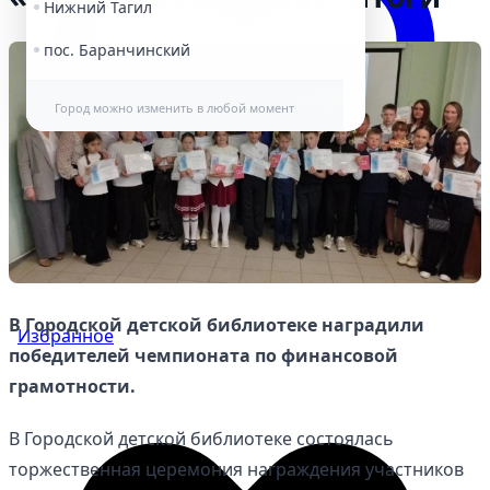
Нижний Тагил
пос. Баранчинский
Город можно изменить в любой момент
В Городской детской библиотеке наградили
Избранное
победителей чемпионата по финансовой
грамотности.
В Городской детской библиотеке состоялась
торжественная церемония награждения участников