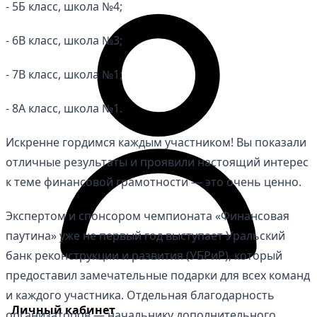
- 5Б класс, школа №4;
- 6В класс, школа №3;
- 7В класс, школа №1;
- 8А класс, школа №1.
Искренне гордимся каждым участником! Вы показали
отличные результаты и проявили настоящий интерес
к теме финансовой грамотности — это очень ценно.
Экспертом и спонсором чемпионата «Финансовая
паутина» уже не первый год выступает Уральский
банк реконструкции и развития (УБРиР), который
предоставил замечательные подарки для всех команд
и каждого участника. Отдельная благодарность
Личный кабинет
организаторов — начальнику дополнительного