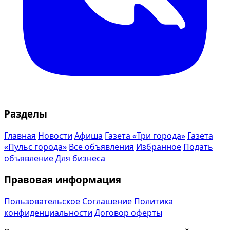
Разделы
Главная
Новости
Афиша
Газета «Три города»
Газета
«Пульс города»
Все объявления
Избранное
Подать
объявление
Для бизнеса
Правовая информация
Пользовательское Соглашение
Политика
конфиденциальности
Договор оферты