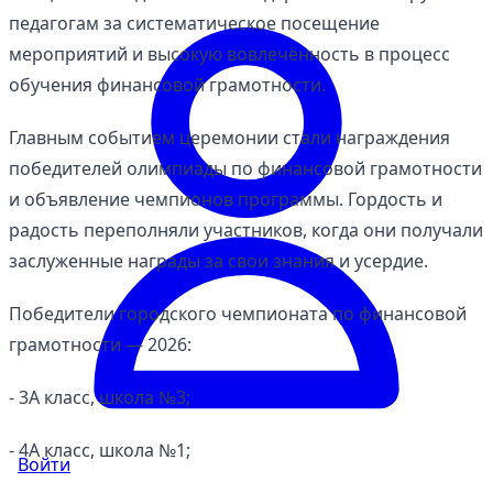
педагогам за систематическое посещение
мероприятий и высокую вовлечённость в процесс
обучения финансовой грамотности.
Главным событием церемонии стали награждения
победителей олимпиады по финансовой грамотности
и объявление чемпионов программы. Гордость и
радость переполняли участников, когда они получали
заслуженные награды за свои знания и усердие.
Победители городского чемпионата по финансовой
грамотности — 2026:
- 3А класс, школа №3;
- 4А класс, школа №1;
Войти