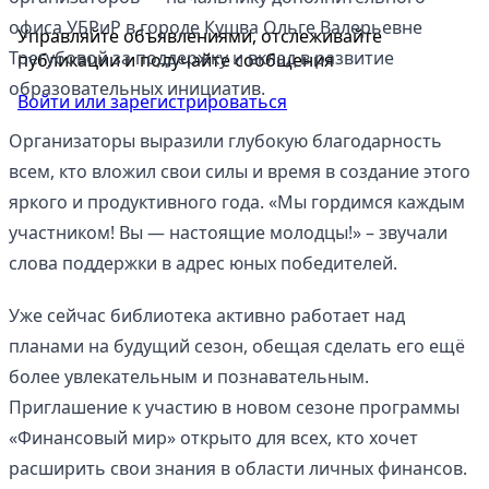
офиса УБРиР в городе Кушва Ольге Валерьевне
Управляйте объявлениями, отслеживайте
Трегубовой за поддержку и вклад в развитие
публикации и получайте сообщения
образовательных инициатив.
Войти или зарегистрироваться
Организаторы выразили глубокую благодарность
всем, кто вложил свои силы и время в создание этого
яркого и продуктивного года. «Мы гордимся каждым
участником! Вы — настоящие молодцы!» – звучали
слова поддержки в адрес юных победителей.
Уже сейчас библиотека активно работает над
планами на будущий сезон, обещая сделать его ещё
более увлекательным и познавательным.
Приглашение к участию в новом сезоне программы
«Финансовый мир» открыто для всех, кто хочет
расширить свои знания в области личных финансов.