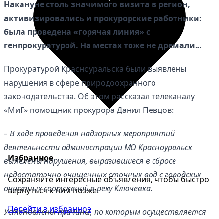
Накануне столь значимого визита в регион,
активизировались и прокурорские работники:
была проведена «горячая линия» с
генпрокуратурой. На местах тоже не дремали…
Прокуратурой Красноуральска были выявлены
нарушения в сфере природоохранного
законодательства. Об этом рассказал телеканалу
«МиГ» помощник прокурора Данил Певцов:
– В ходе проведения надзорных мероприятий
деятельности администрации МО Красноуральск
Избранное
выявлены нарушения, выразившиеся в сбросе
недостаточно очищенных сточных вод с городских
Сохраняйте интересные объявления, чтобы быстро
очистных сооружений в реку Ключевка.
вернуться к ним позже.
Перейти в избранное
Установлены причины, по которым осуществляется