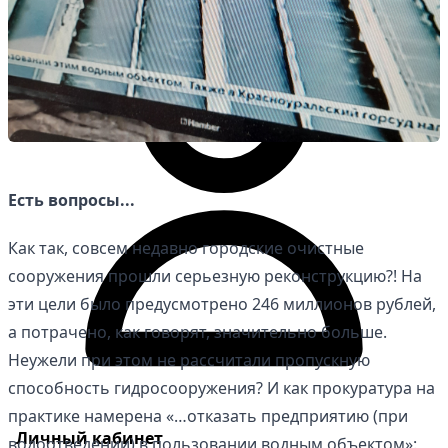
Есть вопросы...
Как так, совсем недавно городские очистные
сооружения прошли серьезную реконструкцию?! На
эти цели было предусмотрено 246 миллионов рублей,
а потрачено, как говорят, значительно больше.
Неужели при этом не рассчитали пропускную
способность гидросооружения? И как прокуратура на
практике намерена «…отказать предприятию (при
Личный кабинет
водоотведении) в пользовании водным объектом»: