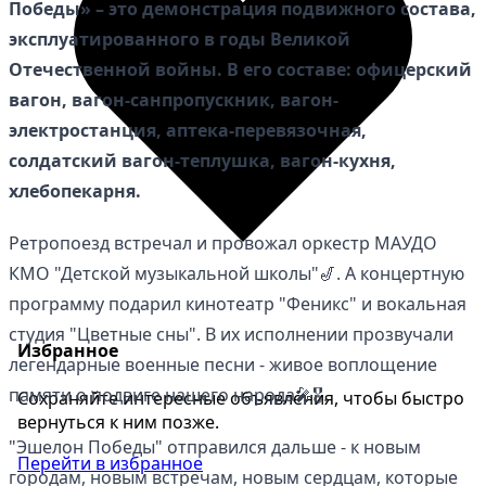
Победы» – это демонстрация подвижного состава,
эксплуатированного в годы Великой
Отечественной войны. В его составе: офицерский
вагон, вагон-санпропускник, вагон-
электростанция, аптека-перевязочная,
солдатский вагон-теплушка, вагон-кухня,
хлебопекарня.
Ретропоезд встречал и провожал оркестр МАУДО
КМО "Детской музыкальной школы"🎷. А концертную
программу подарил кинотеатр "Феникс" и вокальная
студия "Цветные сны". В их исполнении прозвучали
Избранное
легендарные военные песни - живое воплощение
памяти о подвиге нашего народа🎤🎖️.
Сохраняйте интересные объявления, чтобы быстро
вернуться к ним позже.
"Эшелон Победы" отправился дальше - к новым
Перейти в избранное
городам, новым встречам, новым сердцам, которые