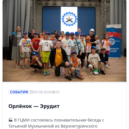
СОБЫТИЯ
05.08.2026
25
Орлёнок — Эрудит
🏭 В ГЦМИ состоялась познавательная беседа с
Татьяной Мухлыниной из Верхнетуринского