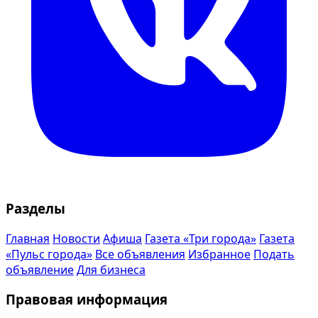
Разделы
Главная
Новости
Афиша
Газета «Три города»
Газета
«Пульс города»
Все объявления
Избранное
Подать
объявление
Для бизнеса
Правовая информация