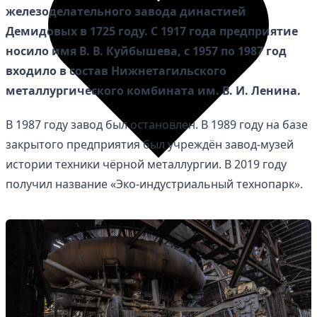
железоделательного завода династией
Демидовых в 1725 году. С 1917 года предприятие
носило имя В. В. Куйбышева, с 1957 по 1987 год
входило в состав Нижнетагильского
металлургического комбината им. В. И. Ленина.
В 1987 году завод был остановлен. В 1989 году на базе
закрытого предприятия был учреждён завод-музей
истории техники чёрной металлургии. В 2019 году
получил название «Эко-индустриальный технопарк».
Избранное
Сохраняйте интересные объявления, чтобы быстро
вернуться к ним позже.
Перейти в избранное